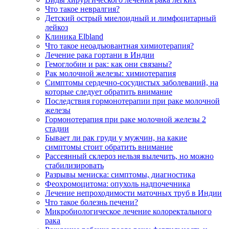
Что такое невралгия?
Детский острый миелоидный и лимфоцитарный
лейкоз
Клиника Elbland
Что такое неоадъювантная химиотерапия?
Лечение рака гортани в Индии
Гемоглобин и рак: как они связаны?
Рак молочной железы: химиотерапия
Симптомы сердечно-сосудистых заболеваний, на
которые следует обратить внимание
Последствия гормонотерапии при раке молочной
железы
Гормонотерапия при раке молочной железы 2
стадии
Бывает ли рак груди у мужчин, на какие
симптомы стоит обратить внимание
Рассеянный склероз нельзя вылечить, но можно
стабилизировать
Разрывы мениска: симптомы, диагностика
Феохромоцитома: опухоль надпочечника
Лечение непроходимости маточных труб в Индии
Что такое болезнь печени?
Микробиологическое лечение колоректального
рака