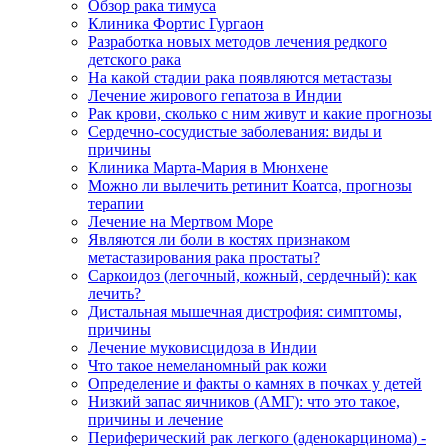
Обзор рака тимуса
Клиника Фортис Гургаон
Разработка новых методов лечения редкого
детского рака
На какой стадии рака появляются метастазы
Лечение жирового гепатоза в Индии
Рак крови, сколько с ним живут и какие прогнозы
Сердечно-сосудистые заболевания: виды и
причины
Клиника Марта-Мария в Мюнхене
Можно ли вылечить ретинит Коатса, прогнозы
терапии
Лечение на Мертвом Море
Являются ли боли в костях признаком
метастазирования рака простаты?
Саркоидоз (легочный, кожный, сердечный): как
лечить?
Дистальная мышечная дистрофия: симптомы,
причины
Лечение муковисцидоза в Индии
Что такое немеланомный рак кожи
Определение и факты о камнях в почках у детей
Низкий запас яичников (АМГ): что это такое,
причины и лечение
Периферический рак легкого (аденокарцинома) -