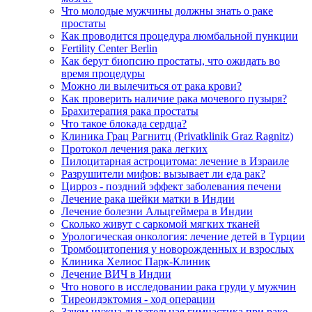
Что молодые мужчины должны знать о раке
простаты
Как проводится процедура люмбальной пункции
Fertility Center Berlin
Как берут биопсию простаты, что ожидать во
время процедуры
Можно ли вылечиться от рака крови?
Как проверить наличие рака мочевого пузыря?
Брахитерапия рака простаты
Что такое блокада сердца?
Клиника Грац Рагнитц (Privatklinik Graz Ragnitz)
Протокол лечения рака легких
Пилоцитарная астроцитома: лечение в Израиле
Разрушители мифов: вызывает ли еда рак?
Цирроз - поздний эффект заболевания печени
Лечение рака шейки матки в Индии
Лечение болезни Альцгеймера в Индии
Сколько живут с саркомой мягких тканей
Урологическая онкология: лечение детей в Турции
Тромбоцитопения у новорожденных и взрослых
Клиника Хелиос Парк-Клиник
Лечение ВИЧ в Индии
Что нового в исследовании рака груди у мужчин
Тиреоидэктомия - ход операции
Зачем нужна дыхательная гимнастика при раке