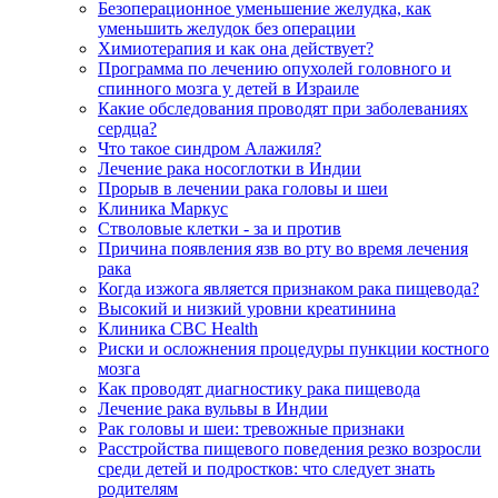
Безоперационное уменьшение желудка, как
уменьшить желудок без операции
Химиотерапия и как она действует?
Программа по лечению опухолей головного и
спинного мозга у детей в Израиле
Какие обследования проводят при заболеваниях
сердца?
Что такое синдром Алажиля?
Лечение рака носоглотки в Индии
Прорыв в лечении рака головы и шеи
Клиника Маркус
Стволовые клетки - за и против
Причина появления язв во рту во время лечения
рака
Когда изжога является признаком рака пищевода?
Высокий и низкий уровни креатинина
Клиника CBC Health
Риски и осложнения процедуры пункции костного
мозга
Как проводят диагностику рака пищевода
Лечение рака вульвы в Индии
Рак головы и шеи: тревожные признаки
Расстройства пищевого поведения резко возросли
среди детей и подростков: что следует знать
родителям