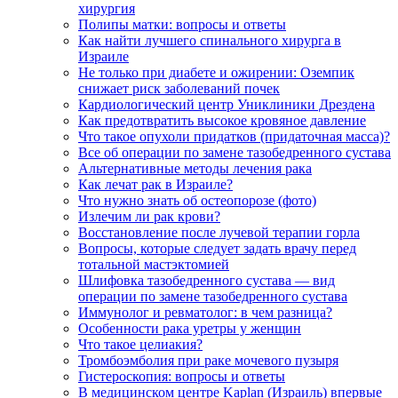
хирургия
Полипы матки: вопросы и ответы
Как найти лучшего спинального хирурга в
Израиле
Не только при диабете и ожирении: Оземпик
снижает риск заболеваний почек
Кардиологический центр Униклиники Дрездена
Как предотвратить высокое кровяное давление
Что такое опухоли придатков (придаточная масса)?
Все об операции по замене тазобедренного сустава
Альтернативные методы лечения рака
Как лечат рак в Израиле?
Что нужно знать об остеопорозе (фото)
Излечим ли рак крови?
Восстановление после лучевой терапии горла
Вопросы, которые следует задать врачу перед
тотальной мастэктомией
Шлифовка тазобедренного сустава — вид
операции по замене тазобедренного сустава
Иммунолог и ревматолог: в чем разница?
Особенности рака уретры у женщин
Что такое целиакия?
Тромбоэмболия при раке мочевого пузыря
Гистероскопия: вопросы и ответы
В медицинском центре Kaplan (Израиль) впервые