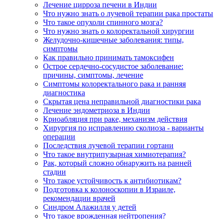
Лечение цирроза печени в Индии
Что нужно знать о лучевой терапии рака простаты
Что такое опухоли спинного мозга?
Что нужно знать о колоректальной хирургии
Желудочно-кишечные заболевания: типы,
симптомы
Как правильно принимать тамоксифен
Острое сердечно-сосудистое заболевание:
причины, симптомы, лечение
Симптомы колоректального рака и ранняя
диагностика
Скрытая цена неправильной диагностики рака
Лечение эндометриоза в Индии
Криоабляция при раке, механизм действия
Хирургия по исправлению сколиоза - варианты
операции
Последствия лучевой терапии гортани
Что такое внутрипузырная химиотерапия?
Рак, который сложно обнаружить на ранней
стадии
Что такое устойчивость к антибиотикам?
Подготовка к колоноскопии в Израиле,
рекомендации врачей
Синдром Алажилля у детей
Что такое врожденная нейтропения?