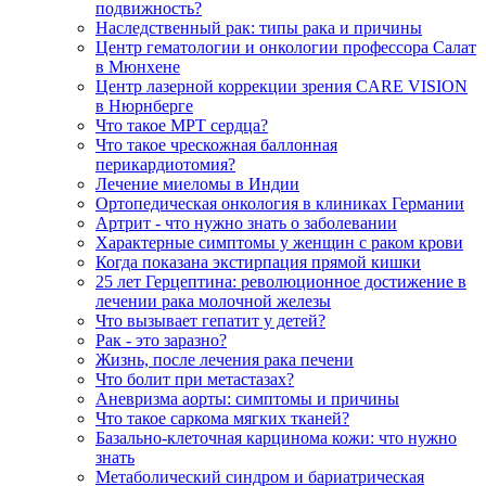
подвижность?
Наследственный рак: типы рака и причины
Центр гематологии и онкологии профессора Салат
в Мюнхене
Центр лазерной коррекции зрения CARE VISION
в Нюрнберге
Что такое МРТ сердца?
Что такое чрескожная баллонная
перикардиотомия?
Лечение миеломы в Индии
Ортопедическая онкология в клиниках Германии
Артрит - что нужно знать о заболевании
Характерные симптомы у женщин с раком крови
Когда показана экстирпация прямой кишки
25 лет Герцептина: революционное достижение в
лечении рака молочной железы
Что вызывает гепатит у детей?
Рак - это заразно?
Жизнь, после лечения рака печени
Что болит при метастазах?
Аневризма аорты: симптомы и причины
Что такое саркома мягких тканей?
Базально-клеточная карцинома кожи: что нужно
знать
Метаболический синдром и бариатрическая