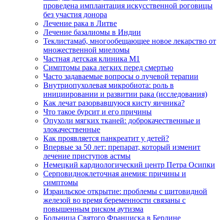
проведена имплантация искусственной роговицы
без участия донора
Лечение рака в Литве
Лечение базалиомы в Индии
Теклистамаб, многообещающее новое лекарство от
множественной миеломы
Частная детская клиника М1
Симптомы рака легких перед смертью
Часто задаваемые вопросы о лучевой терапии
Внутриопухолевая микробиота: роль в
инициировании и развитии рака (исследования)
Как лечат разорвавшуюся кисту яичника?
Что такое бурсит и его причины
Опухоли мягких тканей: доброкачественные и
злокачественные
Как проявляется панкреатит у детей?
Впервые за 50 лет: препарат, который изменит
лечение приступов астмы
Немецкий кардиологический центр Петра Осипки
Серповидноклеточная анемия: причины и
симптомы
Израильское открытие: проблемы с щитовидной
железой во время беременности связаны с
повышенным риском аутизма
Больница Святого Франциска в Берлине