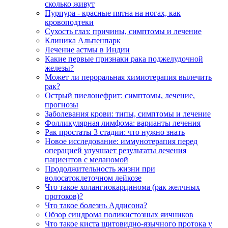
сколько живут
Пурпура - красные пятна на ногах, как
кровоподтеки
Сухость глаз: причины, симптомы и лечение
Клиника Альпенпарк
Лечение астмы в Индии
Какие первые признаки рака поджелудочной
железы?
Может ли пероральная химиотерапия вылечить
рак?
Острый пиелонефрит: симптомы, лечение,
прогнозы
Заболевания крови: типы, симптомы и лечение
Фолликулярная лимфома: варианты лечения
Рак простаты 3 стадии: что нужно знать
Новое исследование: иммунотерапия перед
операцией улучшает результаты лечения
пациентов с меланомой
Продолжительность жизни при
волосатоклеточном лейкозе
Что такое холангиокарцинома (рак желчных
протоков)?
Что такое болезнь Аддисона?
Обзор синдрома поликистозных яичников
Что такое киста щитовидно-язычного протока у