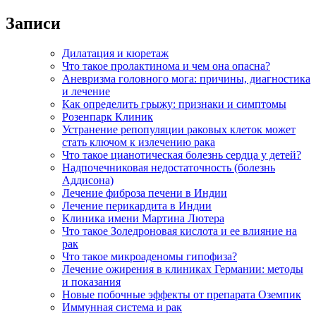
Записи
Дилатация и кюретаж
Что такое пролактинома и чем она опасна?
Аневризма головного мога: причины, диагностика
и лечение
Как определить грыжу: признаки и симптомы
Розенпарк Клиник
Устранение репопуляции раковых клеток может
стать ключом к излечению рака
Что такое цианотическая болезнь сердца у детей?
Надпочечниковая недостаточность (болезнь
Аддисона)
Лечение фиброза печени в Индии
Лечение перикардита в Индии
Клиника имени Мартина Лютера
Что такое Золедроновая кислота и ее влияние на
рак
Что такое микроаденомы гипофиза?
Лечение ожирения в клиниках Германии: методы
и показания
Новые побочные эффекты от препарата Оземпик
Иммунная система и рак