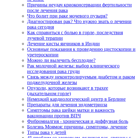
Причины неудач криоконсервации фертильности
после лечения рака
Что болит при раке мочевого пузыря?
Диагностирован рак? Что нужно знать о лечении
рака сегодня
Как справиться с болью в горле, последствия
лучевой терапии
Лечение кисты яичников в Индии
Основные показания к проведению цистоскопии и
уретероскопии
Можно ли вылечить бесплодие?
Рак молочной железы: выбор клинического
исследования рака груди
Связь между неконтролируемым диабетом и раком
поджелудочной железы
Опухоли, которые возникают в трахее
(дыхательном горле)
Немецкий кардиологический центр в Берлине
Препараты для лечения эндометриоза
Симптомы рака шейки матки и важность
вакцинации против ВПЧ
Фибромиалгия - хроническая и диффузная боль
Болезнь Моямоя: причины, симптомы, лечение
Типы рака у детей
45 проблем со здоровьем, включая рак, связаны с