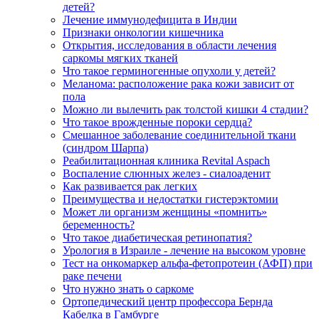
детей?
Лечение иммунодефицита в Индии
Признаки онкологии кишечника
Открытия, исследования в области лечения
саркомы мягких тканей
Что такое герминогенные опухоли у детей?
Меланома: расположение рака кожи зависит от
пола
Можно ли вылечить рак толстой кишки 4 стадии?
Что такое врожденные пороки сердца?
Смешанное заболевание соединительной ткани
(синдром Шарпа)
Реабилитационная клиника Revital Aspach
Воспаление слюнных желез - сиалоаденит
Как развивается рак легких
Преимущества и недостатки гистерэктомии
Может ли организм женщины «помнить»
беременность?
Что такое диабетическая ретинопатия?
Урология в Израиле - лечение на высоком уровне
Тест на онкомаркер альфа-фетопротеин (АФП) при
раке печени
Что нужно знать о саркоме
Ортопедический центр профессора Бернда
Кабелка в Гамбурге