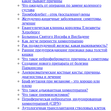
какие бывают причины
Что ожидать от операции по замене коленного
сустава
Тромбофлебит - отек (воспаление) вены
Желудочно-кишечные заболевания: симптомы,
лечение
Евангелическая клиника королевы Елизаветы
Херцберге
Больница Святого Иосифа в Висбадене
Как легче перенести химиотерапию
Рак поджелудочной железы: какая выживаемость?
Ранние предупреждающие признаки рака толстой
кишки
Что такое нейрофиброматоз: причины и симптомы
Создание нового препарата от болезни
Паркинсона
Аневризматические костные кисты: причины,
диагностика и лечение
Браф мутация при меланоме - это хорошо или
плохо
Что такое адъювантная химиотерапия?
Что такое пневмонэктомия?
Периферическая нейропатия, индуцированная
химиотерапией (CIPN)
Аутологичная трансплантация стволовых клеток