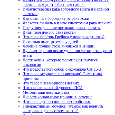
чрезмерным употреблением сахара
Иммунотерапия рака головного мозга и нервной
системы
Как отличить бородавку от рака кожи
Является ли боль в плече симптомом рака легких?
Предупреждающие признаки рака простаты
Виды первичного рака костей
Что такое болезнь Грейвса у новорожденного?
Истинная полицитемия у детей
Лечение поликистоза яичников в Индии
Лучевая терапия после удаления матки, что нужно
знать
Достижения, которые формируют будущее
онкологии
Что представляет собой онкомаркер СА 15-3
Что такое мерцательная аритмия? Симптомы,
причины
Что такое пневмофиброз легких
Что значит высокий уровень ПСА
Методы диагностики рака
Диабетическая кома: причины, лечение
Что такое депрессивное расстройство?
Гиперактивный мочевой пузырь: как вернуть
контроль над качеством жизни?