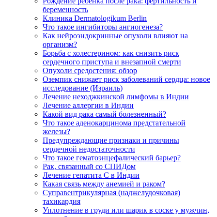
Рождение ребенка после рака: фертильность и
беременность
Клиника Dermatologikum Berlin
Что такое ингибиторы ангиогенеза?
Как нейроэндокринные опухоли влияют на
организм?
Борьба с холестерином: как снизить риск
сердечного приступа и внезапной смерти
Опухоли средостения: обзор
Оземпик снижает риск заболеваний сердца: новое
исследование (Израиль)
Лечение неходжкинской лимфомы в Индии
Лечение аллергии в Индии
Какой вид рака самый болезненный?
Что такое аденокарцинома предстательной
железы?
Предупреждающие признаки и причины
сердечной недостаточности
Что такое гематоэнцефалический барьер?
Рак, связанный со СПИДом
Лечение гепатита С в Индии
Какая связь между анемией и раком?
Суправентрикулярная (наджелудочковая)
тахикардия
Уплотнение в груди или шарик в соске у мужчин,