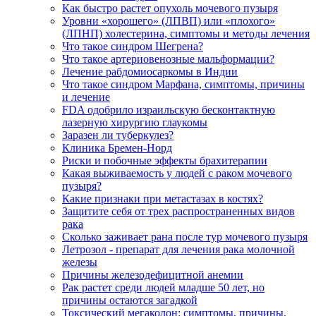
Как быстро растет опухоль мочевого пузыря
Уровни «хорошего» (ЛПВП) или «плохого»
(ЛПНП) холестерина, симптомы и методы лечения
Что такое синдром Шегрена?
Что такое артериовенозные мальформации?
Лечение рабдомиосаркомы в Индии
Что такое синдром Марфана, симптомы, причины
и лечение
FDA одобрило израильскую бесконтактную
лазерную хирургию глаукомы
Заразен ли туберкулез?
Клиника Бремен-Норд
Риски и побочные эффекты брахитерапии
Какая выживаемость у людей с раком мочевого
пузыря?
Какие признаки при метастазах в костях?
Защитите себя от трех распространенных видов
рака
Сколько заживает рана после тур мочевого пузыря
Летрозол - препарат для лечения рака молочной
железы
Причины железодефицитной анемии
Рак растет среди людей младше 50 лет, но
причины остаются загадкой
Токсический мегаколон: симптомы, причины,