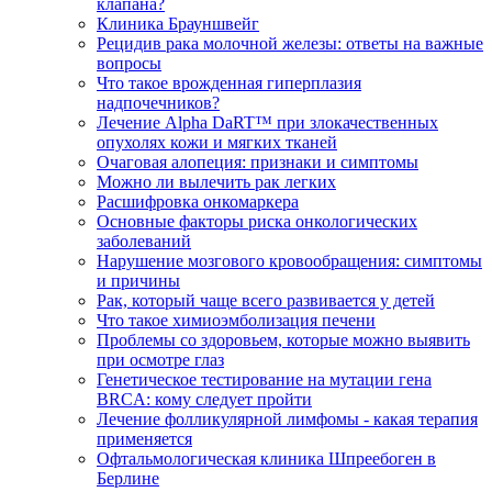
клапана?
Клиника Брауншвейг
Рецидив рака молочной железы: ответы на важные
вопросы
Что такое врожденная гиперплазия
надпочечников?
Лечение Alpha DaRT™ при злокачественных
опухолях кожи и мягких тканей
Очаговая алопеция: признаки и симптомы
Можно ли вылечить рак легких
Расшифровка онкомаркера
Основные факторы риска онкологических
заболеваний
Нарушение мозгового кровообращения: симптомы
и причины
Рак, который чаще всего развивается у детей
Что такое химиоэмболизация печени
Проблемы со здоровьем, которые можно выявить
при осмотре глаз
Генетическое тестирование на мутации гена
BRCA: кому следует пройти
Лечение фолликулярной лимфомы - какая терапия
применяется
Офтальмологическая клиника Шпреебоген в
Берлине