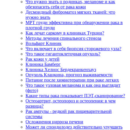
Что нужно знать о родинках, меланоме и как
обезопасить себя от рака кожи
Десмоидный фиброматоз мягких тканей: что
нужно знать
МРТ груди эффективна при обнаружении рака в
плотной груди
Как лечат саркому в клиниках Турции?
Методы лечения спинального стеноза
Вольфарт Клиник
Что включает в себя биопсия сторожевого узла?
Что такое гигантоклеточная опухоль?
Рак кожи у детей
Клиника Бамберг
Клиника Хелиос Бердекранкенхауз
Опухоль Клацкина, прогноз выживаемости
Питание после химиотерапии при раке легких
Что такое узловая меланома и как она выглядит
(фото)
Какие типы рака показывает ПЭТ-сканирование?
Остеоартрит, остеопороз и остеопения: в чем
разница?
Рак ампулы - редкий рак пищеварительной
системы
Осложнения цирроза печени
Может ли спондилодез действительно улучшить