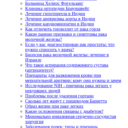
Больница Хелиос Фогельзанг
Клиника ортопедии Брауншвейг
Лечение гипотиреоза в Индии
Лечение аневризмы аорты в Индии
Лечение кардиомиопатии в Индии
Как отличить тонзиллит от рака горла
Какие ранние признаки и симптомы рака
молочной железы?
Если у вас диагностирован рак простаты: что
нужно спросить у врача?
Биопсия рака молочной железы: лечение в
Израиле
Что такое аспирация содержимого сустава
(артроцентез)?
Препараты для разжижения крови при
мерцательной аритмии: кому они нужны и зачем
Исследование NIH - причины рака легких у
некурящих людей
Проблемы после удаления гортани
Сколько лет живут с пищеводом Барретта
Образ жизни при раке легких
Какие осложнения связаны с диабетом?
Минимально инвазивная сердечно-сосудистая
хирургия
Заболевания почек: типы и причины