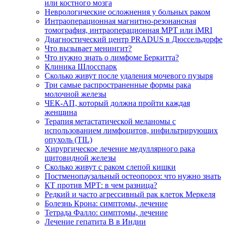
или костного мозга
Неврологические осложнения у больных раком
Интраоперационная магнитно-резонансная
томография, интраоперационная МРТ или iMRI
Диагностический центр PRADUS в Дюссельдорфе
Что вызывает менингит?
Что нужно знать о лимфоме Беркитта?
Клиника Шлосспарк
Сколько живут после удаления мочевого пузыря
Три самые распространенные формы рака
молочной железы
ЧЕК-АП, который должна пройти каждая
женщина
Терапия метастатической меланомы с
использованием лимфоцитов, инфильтрирующих
опухоль (TIL)
Хирургическое лечение медуллярного рака
щитовидной железы
Сколько живут с раком слепой кишки
Постменопаузальный остеопороз: что нужно знать
КТ против МРТ: в чем разница?
Редкий и часто агрессивный рак клеток Меркеля
Болезнь Крона: симптомы, лечение
Тетрада Фалло: симптомы, лечение
Лечение гепатита B в Индии