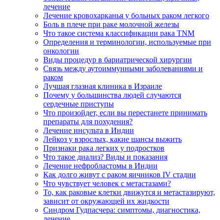
лечение
Лечение кровохарканья у больных раком легкого
Боль в плече при раке молочной железы
Что такое система классификации рака TNM
Определения и терминологии, используемые при
онкологии
Виды процедур в бариатрической хирургии
Связь между аутоиммунными заболеваниями и
раком
Лучшая глазная клиника в Израиле
Почему у большинства людей случаются
сердечные приступы
Что произойдет, если вы перестанете принимать
препараты для похудения?
Лечение инсульта в Индии
Лейкоз у взрослых, какие шансы выжить
Признаки рака легких у подростков
Что такое диализ? Виды и показания
Лечение нефробластомы в Индии
Как долго живут с раком яичников IV стадии
Что чувствует человек с метастазами?
То, как раковые клетки движутся и метастазируют,
зависит от окружающей их жидкости
Синдром Гудпасчера: симптомы, диагностика,
лечение