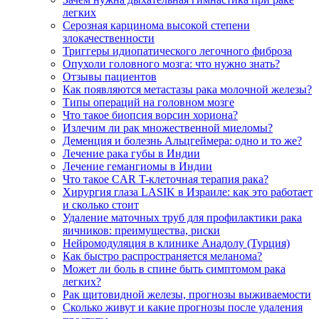
легких
Серозная карцинома высокой степени
злокачественности
Триггеры идиопатического легочного фиброза
Опухоли головного мозга: что нужно знать?
Отзывы пациентов
Как появляются метастазы рака молочной железы?
Типы операций на головном мозге
Что такое биопсия ворсин хориона?
Излечим ли рак множественной миеломы?
Деменция и болезнь Альцгеймера: одно и то же?
Лечение рака губы в Индии
Лечение гемангиомы в Индии
Что такое CAR T-клеточная терапия рака?
Хирургия глаза LASIK в Израиле: как это работает
и сколько стоит
Удаление маточных труб для профилактики рака
яичников: преимущества, риски
Нейромодуляция в клинике Анадолу (Турция)
Как быстро распространяется меланома?
Может ли боль в спине быть симптомом рака
легких?
Рак щитовидной железы, прогнозы выживаемости
Сколько живут и какие прогнозы после удаления