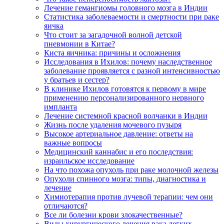
Лечение гемангиомы головного мозга в Индии
Статистика заболеваемости и смертности при раке
яичка
Что стоит за загадочной волной детской
пневмонии в Китае?
Киста яичника: причины и осложнения
Исследования в Ихилов: почему наследственное
заболевание проявляется с разной интенсивностью
у братьев и сестер?
В клинике Ихилов готовятся к первому в мире
применению персонализированного нервного
импланта
Лечение системной красной волчанки в Индии
Жизнь после удаления мочевого пузыря
Высокое артериальное давление: ответы на
важные вопросы
Медицинский каннабис и его последствия:
израильское исследование
На что похожа опухоль при раке молочной железы
Опухоли спинного мозга: типы, диагностика и
лечение
Химиотерапия против лучевой терапии: чем они
отличаются?
Все ли болезни крови злокачественные?
Виды хирургического лечения рака легких