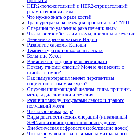
простаты
HER2-положительный и HER2-отрицательный
рак молочной железы
Что нужно знать о раке костей
Трансуретральная резекция простаты или ТУРП
Операция по удалению рака печени: виды
Что такое тромбоз - симптомы, причины и лечение
Лечение саркомы матки в Индии
Разввитие саркомы Капоши
Температура при онкологии легких
Больница Хехст
Влияние стероидов при лечении рака
Почему глиомы опасны? Можно ли выжить с
глиобластомой?
Как иммунотерапия меняет перспективы
пациентов с раком желудка?
Опухоли шишковидной железы: типы, причины,
методы диагностики и лечения
Различия между инсультами левого и правого
полушарий мозга
Что такое биомаркер?
Виды диагностических операций (инвазивный
ЭЭГ-мониторинг) при эпилепсии у детей
Диабетическая нефропатия (заболевание почек)
Что такое малоинвазивная замена митрального