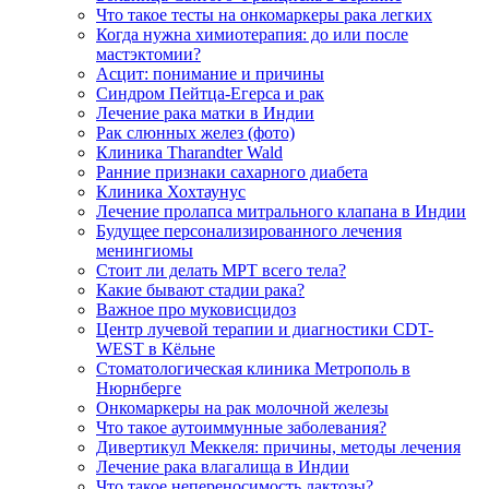
Что такое тесты на онкомаркеры рака легких
Когда нужна химиотерапия: до или после
мастэктомии?
Асцит: понимание и причины
Синдром Пейтца-Егерса и рак
Лечение рака матки в Индии
Рак слюнных желез (фото)
Клиника Tharandter Wald
Ранние признаки сахарного диабета
Клиника Хохтаунус
Лечение пролапса митрального клапана в Индии
Будущее персонализированного лечения
менингиомы
Стоит ли делать МРТ всего тела?
Какие бывают стадии рака?
Важное про муковисцидоз
Центр лучевой терапии и диагностики CDT-
WEST в Кёльне
Стоматологическая клиника Метрополь в
Нюрнберге
Онкомаркеры на рак молочной железы
Что такое аутоиммунные заболевания?
Дивертикул Меккеля: причины, методы лечения
Лечение рака влагалища в Индии
Что такое непереносимость лактозы?