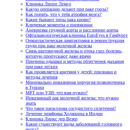
Клиника Липпе Лемго
Какую операцию делают при раке горла?
Как понять, что у тебя атрофия мозга?
Какие бывают типы рака крови?
Ключевые моменты о пневмонии
Аневризма грудной аорты и расслоение аорты
​​Офтальмологическая клиника EuroEyes в Гамбурге
Онкопластическая лампэктомия и реконструкция
груди при раке молочной железы
Связь щитовидной железы и отека глаз: болезнь,
которую пропускают даже врачи
Причины одышки и методы облегчения дыхания
при раке легких
Как проявляется аритмия у детей: признаки и
методы лечения
Минимально инвазивная хирургия позвоночника
в Турции
МРТ или УЗИ: что вам нужно?
Инвазивный рак молочной железы: что нужно
знать
Что такое папиллома сосудистого сплетения?
Лечение лимфомы Ходжкина в Индии
Клиника Линкс дер Везер
Какие существуют виды заболеваний головного
мозга?