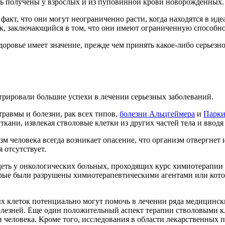
ть получены у взрослых и из пуповинной крови новорожденных.
факт, что они могут неограниченно расти, когда находятся в ид
ок, заключающийся в том, что они имеют ограниченную способн
оровье имеет значение, прежде чем принять какое-либо серьезн
рировали большие успехи в лечении серьезных заболеваний.
травмы и болезни, рак всех типов,
болезни Альцгеймера
и
Парки
кани, извлекая стволовые клетки из других частей тела и вводя
м человека всегда возникает опасение, что организм отвергнет
 отсутствует.
еть у онкологических больных, проходящих курс химиотерапии 
торые были разрушены химиотерапевтическими агентами или кот
 клеток потенциально могут помочь в лечении ряда медицински
лезней. Еще один положительный аспект терапии стволовыми кле
 человека. Кроме того, исследования в области лекарственных п