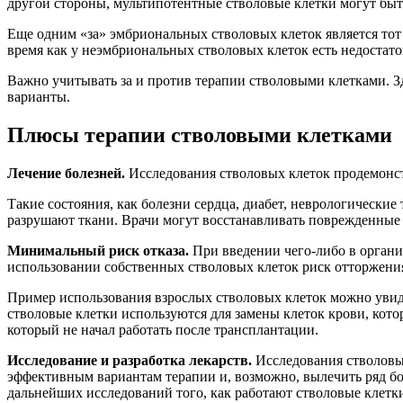
другой стороны, мультипотентные стволовые клетки могут бы
Еще одним «за» эмбриональных стволовых клеток является тот 
время как у неэмбриональных стволовых клеток есть недостат
Важно учитывать за и против терапии стволовыми клетками. Зд
варианты.
Плюсы терапии стволовыми клетками
Лечение болезней.
Исследования стволовых клеток продемонст
Такие состояния, как болезни сердца, диабет, неврологические 
разрушают ткани. Врачи могут восстанавливать поврежденные т
Минимальный риск отказа.
При введении чего-либо в организ
использовании собственных стволовых клеток риск отторжения
Пример использования взрослых стволовых клеток можно увид
стволовые клетки используются для замены клеток крови, ко
который не начал работать после трансплантации.
Исследование и разработка лекарств.
Исследования стволовых
эффективным вариантам терапии и, возможно, вылечить ряд бо
дальнейших исследований того, как работают стволовые клетки