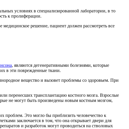
еальных условиях в специализированной лаборатории, в то
ость к пролиферации.
ое медицинское решение, пациент должен рассмотреть все
нсона
, являются дегенеративными болезнями, которые
 их в эти поврежденные ткани.
 инородное вещество и вызовет проблемы со здоровьем. При
или перенесших трансплантацию костного мозга. Взрослые
орые не могут быть произведены новым костным мозгом,
х проблем. Это могло бы приблизить человечество к
тками заключается в том, что она открывает двери для
репаратов и разработок могут проводиться на стволовых