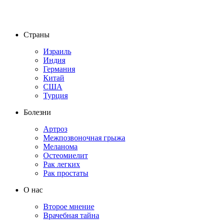
Страны
Израиль
Индия
Германия
Китай
США
Турция
Болезни
Артроз
Межпозвоночная грыжа
Меланома
Остеомиелит
Рак легких
Рак простаты
О нас
Второе мнение
Врачебная тайна