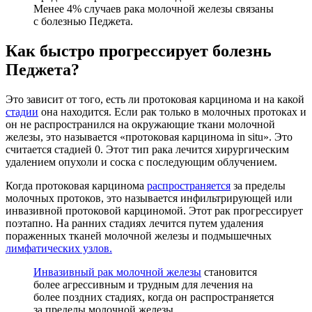
Менее 4% случаев рака молочной железы связаны
с болезнью Педжета.
Как быстро прогрессирует болезнь
Педжета?
Это зависит от того, есть ли протоковая карцинома и на какой
стадии
она находится. Если рак только в молочных протоках и
он не распространился на окружающие ткани молочной
железы, это называется «протоковая карцинома in situ». Это
считается стадией 0. Этот тип рака лечится хирургическим
удалением опухоли и соска с последующим облучением.
Когда протоковая карцинома
распространяется
за пределы
молочных протоков, это называется инфильтрирующей или
инвазивной протоковой карциномой. Этот рак прогрессирует
поэтапно. На ранних стадиях лечится путем удаления
пораженных тканей молочной железы и подмышечных
лимфатических узлов.
Инвазивный рак молочной железы
становится
более агрессивным и трудным для лечения на
более поздних стадиях, когда он распространяется
за пределы молочной железы.