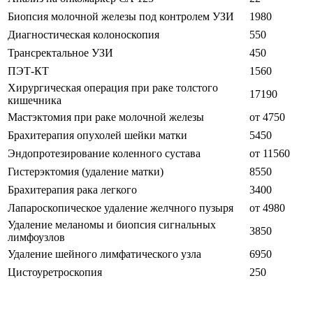
Биопсия молочной железы под контролем УЗИ
1980
Диагностическая колоноскопия
550
Трансректальное УЗИ
450
ПЭТ-КТ
1560
Хирургическая операция при раке толстого
17190
кишечника
Мастэктомия при раке молочной железы
от 4750
Брахитерапия опухолей шейки матки
5450
Эндопротезирование коленного сустава
от 11560
Гистерэктомия (удаление матки)
8550
Брахитерапия рака легкого
3400
Лапароскопическое удаление желчного пузыря
от 4980
Удаление меланомы и биопсия сигнальных
3850
лимфоузлов
Удаление шейного лимфатического узла
6950
Цистоуретроскопия
250