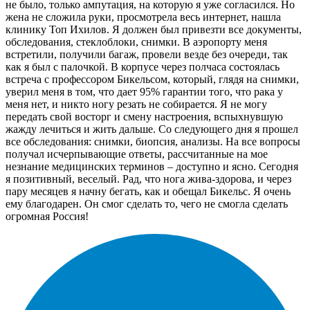
не было, только ампутация, на которую я уже согласился. Но
жена не сложила руки, просмотрела весь интернет, нашла
клинику Топ Ихилов. Я должен был привезти все документы,
обследования, стеклоблоки, снимки. В аэропорту меня
встретили, получили багаж, провели везде без очереди, так
как я был с палочкой. В корпусе через полчаса состоялась
встреча с профессором Бикельсом, который, глядя на снимки,
уверил меня в том, что дает 95% гарантии того, что рака у
меня нет, и никто ногу резать не собирается. Я не могу
передать свой восторг и смену настроения, вспыхнувшую
жажду лечиться и жить дальше. Со следующего дня я прошел
все обследования: снимки, биопсия, анализы. На все вопросы
получал исчерпывающие ответы, рассчитанные на мое
незнание медицинских терминов – доступно и ясно. Сегодня
я позитивный, веселый. Рад, что нога жива-здорова, и через
пару месяцев я начну бегать, как и обещал Бикельс. Я очень
ему благодарен. Он смог сделать то, чего не смогла сделать
огромная Россия!