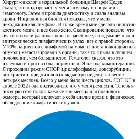
Хирург-онколог в израильской больнице Шаарей Цедек
сказал, что подозревает у меня лимфому и направил к
гематологу. Затем я прошла диагностику и сдала анализы
крови. Инцизионная биопсия показала, что у меня
неходжкинская лимфома. В то же время мне сделали биопсию
костного мозга, и все было ясно. Сканирование показало, что
очаги опухоли располагались на моей шее, в подмышечных и
эпитрохических лимфатических узлах, все с правой стороны.
У 70% пациентов с лимфомой на момент постановки диагноза
опухоли метастазировали в органы, так что я была в лучшем
положении, чем большинство. Гематолог сказал, что это
излечимо и прогноз благоприятный. Я начала химиотерапию.
Я проходила режим CHOP (циклофосфамид, доксорубицин,
винкристин, преднизолон) каждые три недели в течение
четырех месяцев. Всего у меня было шесть циклов. ПЭТ-КТ в
апреле 2022 года подтвердило, что у меня ремиссия. Теперь я
посещаю гематолога каждые три месяца для планового
осмотра, который включает в себя анализ крови и физическое
обследование лимфатических узлов.