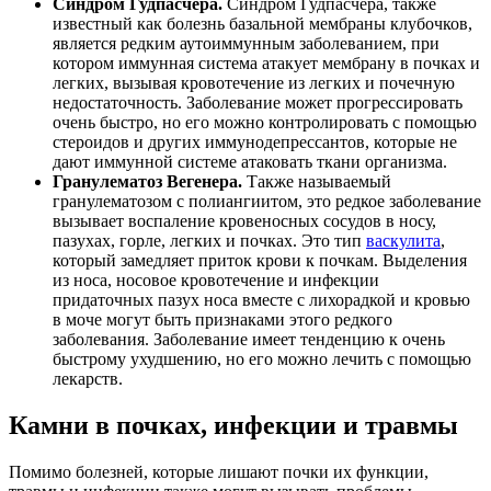
Синдром Гудпасчера.
Синдром Гудпасчера, также
известный как болезнь базальной мембраны клубочков,
является редким аутоиммунным заболеванием, при
котором иммунная система атакует мембрану в почках и
легких, вызывая кровотечение из легких и почечную
недостаточность. Заболевание может прогрессировать
очень быстро, но его можно контролировать с помощью
стероидов и других иммунодепрессантов, которые не
дают иммунной системе атаковать ткани организма.
Гранулематоз Вегенера.
Также называемый
гранулематозом с полиангиитом, это редкое заболевание
вызывает воспаление кровеносных сосудов в носу,
пазухах, горле, легких и почках. Это тип
васкулита
,
который замедляет приток крови к почкам. Выделения
из носа, носовое кровотечение и инфекции
придаточных пазух носа вместе с лихорадкой и кровью
в моче могут быть признаками этого редкого
заболевания. Заболевание имеет тенденцию к очень
быстрому ухудшению, но его можно лечить с помощью
лекарств.
Камни в почках, инфекции и травмы
Помимо болезней, которые лишают почки их функции,