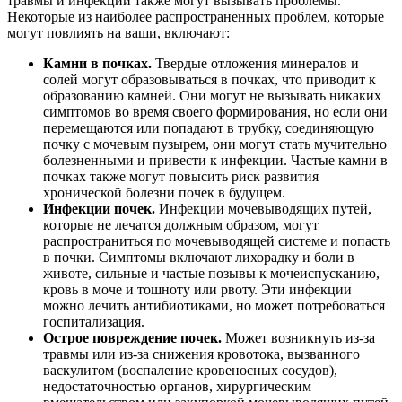
травмы и инфекции также могут вызывать проблемы.
Некоторые из наиболее распространенных проблем, которые
могут повлиять на ваши, включают:
Камни в почках.
Твердые отложения минералов и
солей могут образовываться в почках, что приводит к
образованию камней. Они могут не вызывать никаких
симптомов во время своего формирования, но если они
перемещаются или попадают в трубку, соединяющую
почку с мочевым пузырем, они могут стать мучительно
болезненными и привести к инфекции. Частые камни в
почках также могут повысить риск развития
хронической болезни почек в будущем.
Инфекции почек.
Инфекции мочевыводящих путей,
которые не лечатся должным образом, могут
распространиться по мочевыводящей системе и попасть
в почки. Симптомы включают лихорадку и боли в
животе, сильные и частые позывы к мочеиспусканию,
кровь в моче и тошноту или рвоту. Эти инфекции
можно лечить антибиотиками, но может потребоваться
госпитализация.
Острое повреждение почек.
Может возникнуть из-за
травмы или из-за снижения кровотока, вызванного
васкулитом (воспаление кровеносных сосудов),
недостаточностью органов, хирургическим