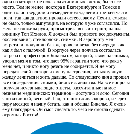
одна из которых не показала атипичных клеток, было все
чисто. Тем не менее, доктора в Екатеринбурге и Томске в
один голос твердили о немедленном удалении третьей части
ноги, так как диагностировали остеосаркому. Лечить смысла
не было, только ампутация, на которую я уже согласился. Но
жена не сложила руки, просмотрела весь интернет, нашла
клинику Топ Ихилов. Я должен был привезти все документы,
обследования, стеклоблоки, снимки. В аэропорту меня
встретили, получили багаж, провели везде без очереди, так
как я был с палочкой. В корпусе через полчаса состоялась
встреча с профессором Бикельсом, который, глядя на снимки,
уверил меня в том, что дает 95% гарантии того, что рака у
меня нет, и никто ногу резать не собирается. Я не могу
передать свой восторг и смену настроения, вспыхнувшую
жажду лечиться и жить дальше. Со следующего дня я прошел
все обследования: снимки, биопсия, анализы. На все вопросы
получал исчерпывающие ответы, рассчитанные на мое
незнание медицинских терминов – доступно и ясно. Сегодня
я позитивный, веселый. Рад, что нога жива-здорова, и через
пару месяцев я начну бегать, как и обещал Бикельс. Я очень
ему благодарен. Он смог сделать то, чего не смогла сделать
огромная Россия!