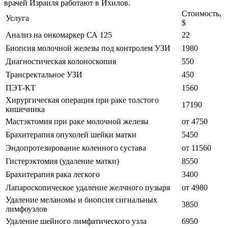
врачей Израиля работают в Ихилов.
Стоимость,
Услуга
$
Анализ на онкомаркер СА 125
22
Биопсия молочной железы под контролем УЗИ
1980
Диагностическая колоноскопия
550
Трансректальное УЗИ
450
ПЭТ-КТ
1560
Хирургическая операция при раке толстого
17190
кишечника
Мастэктомия при раке молочной железы
от 4750
Брахитерапия опухолей шейки матки
5450
Эндопротезирование коленного сустава
от 11560
Гистерэктомия (удаление матки)
8550
Брахитерапия рака легкого
3400
Лапароскопическое удаление желчного пузыря
от 4980
Удаление меланомы и биопсия сигнальных
3850
лимфоузлов
Удаление шейного лимфатического узла
6950