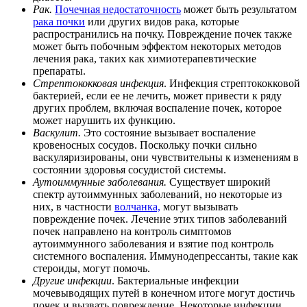
Рак.
Почечная недостаточность
может быть результатом
рака почки
или других видов рака, которые
распространились на почку. Повреждение почек также
может быть побочным эффектом некоторых методов
лечения рака, таких как химиотерапевтические
препараты.
Стрептококковая инфекция
. Инфекция стрептококковой
бактерией, если ее не лечить, может привести к ряду
других проблем, включая воспаление почек, которое
может нарушить их функцию.
Васкулит.
Это состояние вызывает воспаление
кровеносных сосудов. Поскольку почки сильно
васкуляризированы, они чувствительны к изменениям в
состоянии здоровья сосудистой системы.
Аутоиммунные заболевания.
Существует широкий
спектр аутоиммунных заболеваний, но некоторые из
них, в частности
волчанка,
могут вызывать
повреждение почек. Лечение этих типов заболеваний
почек направлено на контроль симптомов
аутоиммунного заболевания и взятие под контроль
системного воспаления. Иммунодепрессанты, такие как
стероиды, могут помочь.
Другие инфекции
. Бактериальные инфекции
мочевыводящих путей в конечном итоге могут достичь
почек и вызвать повреждение. Некоторые инфекции