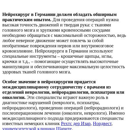
Нейрохирург в Германии должен обладать обширным
практическим опытом.
Для проведения операций нужна
высокая точность движений и твердая рука: с тканями
головного мозга и хрупкими кровеносными сосудами
необходимо обращаться с максимальной осторожностью, ведь
любое неверное движение может повлечь за собой
необратимые повреждения нервов или внутримозговое
кровоизлияние. Нейрохирурги в Германии используют
специальные инструменты – крошечные щипцы, иглы,
крючки и т.д., – помогающие осуществлять высокоточные
манипуляции и обеспечивающие максимальную целостность
здоровых тканей головного мозга.
Особое значение в нейрохирургии придается
междисциплинарному сотрудничеству с врачами из
отделений неврологии, нейрорадиологии, психиатрии или
онкологии.
Эти специалисты играют важную роль в
диагностике нарушений (неврологи, психиатры,
нейрорадиологи), проведении операций (нейрорадиологи) и
послеоперационном лечении (онкологи, неврологи). Именно
междисциплинарного подхода придерживаются специаисты
известных немецких клиник
Рехтс дер Изар
,
Нордвест
,
университетской клиники Шарите
.