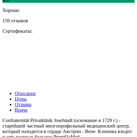
Хорошо
159 отзывов
Сертификаты:
Описание
Цены
Отзывы
Врачи
Confraternität Privatklinik Josefstadt (основание в 1729 г.) -
старейший частный многопрофильный медицинский центр,
который находится в сердце Австрии - Вене. Клиника входит
в сеть частных больниц PremiQaMed.