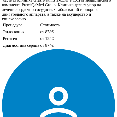
Частная клиника Graz Ragnitz входит в состав медицинского
комплекса PremiQaMed Group. Клиника делает упор на
лечение сердечно-сосудистых заболеваний и опорно-
двигательного аппарата, а также на акушерство и
гинекологию.
Процедура
Стоимость
Эндоскопия
от 878€
Рентген
от 125€
Диагностика сердца
от 874€