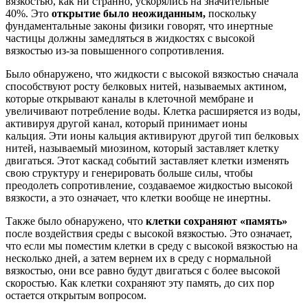
вязкостью, как ни странно, ускорялись на значительные
40%. Это
открытие было неожиданным,
поскольку
фундаментальные законы физики говорят, что инертные
частицы должны замедляться в жидкостях с высокой
вязкостью из-за повышенного сопротивления.
Было обнаружено, что жидкости с высокой вязкостью сначала
способствуют росту белковых нитей, называемых актином,
которые открывают каналы в клеточной мембране и
увеличивают потребление воды. Клетка расширяется из воды,
активируя другой канал, который принимает ионы
кальция. Эти ионы кальция активируют другой тип белковых
нитей, называемый миозином, который заставляет клетку
двигаться. Этот каскад событий заставляет клетки изменять
свою структуру и генерировать больше силы, чтобы
преодолеть сопротивление, создаваемое жидкостью высокой
вязкости, а это означает, что клетки вообще не инертны.
Также было обнаружено, что
клетки сохраняют «память»
после воздействия среды с высокой вязкостью. Это означает,
что если мы поместим клетки в среду с высокой вязкостью на
несколько дней, а затем вернем их в среду с нормальной
вязкостью, они все равно будут двигаться с более высокой
скоростью. Как клетки сохраняют эту память, до сих пор
остается открытым вопросом.