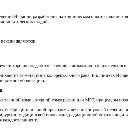
елений Испании разработаны на клиническом опыте и знаниях 
метастатических стадий.
печени являются:
 печени хорошо поддаются лечению с возможностью длительного
икает из-за метастазов колоректального рака. В клиниках Испа
или химиоэмболизацию.
и.
чественной компьютерной томографии или МРТ, процедуры позво
ках междисциплинарной программы лечения опухолей печени в и
хирургии, медицинской онкологии, радиационной онкологии, а 
я каждого пациента.