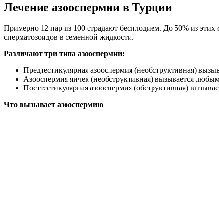
Лечение азооспермии в Турции
Примерно 12 пар из 100 страдают бесплодием. До 50% из этих
сперматозоидов в семенной жидкости.
Различают три типа азооспермии:
Предтестикулярная азооспермия (необструктивная) вызыв
Азооспермия яичек (необструктивная) вызывается любы
Посттестикулярная азооспермия (обструктивная) вызывае
Что вызывает азооспермию