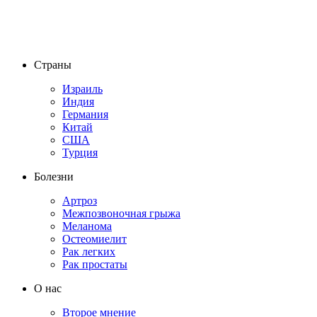
Страны
Израиль
Индия
Германия
Китай
США
Турция
Болезни
Артроз
Межпозвоночная грыжа
Меланома
Остеомиелит
Рак легких
Рак простаты
О нас
Второе мнение