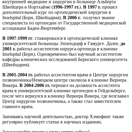
внутренней медицине и хирургии в больнице Альберта
Швейцера в Нортхайме (
1996-1997 гг.
).
В 1997 г.
прошел
дополнительный курс по ортопедической хирургии в
Inselspital (Берн, Швейцария).
В 2006 г.
получил звание
специалиста по ортопедии от Государственной медицинской
ассоциации Баден-Вюртемберг.
В 1997-1999 гг
. стажировался в ортопедической клинике
университетской больницы Эппендорф в Гамурге. Далее,
до
2001 г.
работал ассистентом хирурга-ортопеда в клинике
Inselspital (Берн). Одновременно был научный ассистентом
кафедры клинических исследований Бернского университета
(Швейцария).
В 2001-2004 гг.
работал ассистентом врача в Центре хирургии
позвоночника/Немецком центре сколиоза в клинике Вернера
Викера.
В 2004-2006 гг.
перешел на должность ассистента
врача в университетской клинике ортопедии в Гейдельберге,
после чего вернулся в клинику Вернера Викера, где возглавил
Центр хирургии позвоночника, а также стал заместителем
главного врача.
Занимаясь научной деятельностью, доктор Хэмпфинг также
регулярно публикует статьи в научных изданиях.
Запланируйте прием у врача прямо сейчас!