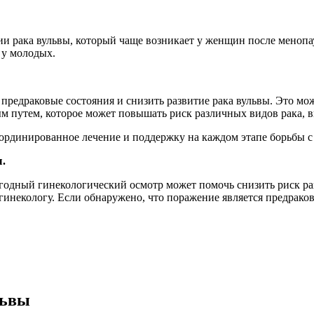
и рака вульвы, который чаще возникает у женщин после менопау
 у молодых.
редраковые состояния и снизить развитие рака вульвы. Это мо
 путем, которое может повышать риск различных видов рака, в
ординированное лечение и поддержку на каждом этапе борьбы с
.
жегодный гинекологический осмотр может помочь снизить риск ра
гинекологу. Если обнаружено, что поражение является предраковы
львы