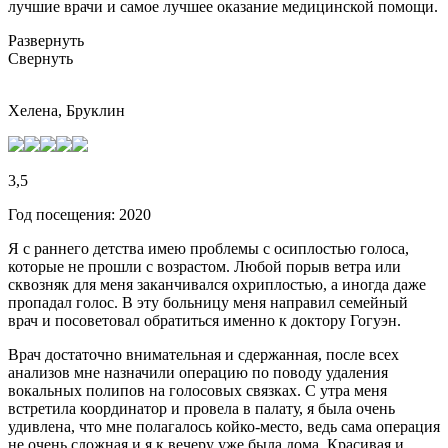
лучшие врачи и самое лучшее оказание медицинской помощи.
Развернуть
Свернуть
Хелена, Бруклин
3,5
Год посещения: 2020
Я с раннего детства имею проблемы с осиплостью голоса,
которые не прошли с возрастом. Любой порыв ветра или
сквозняк для меня заканчивался охриплостью, а иногда даже
пропадал голос. В эту больницу меня направил семейный
врач и посоветовал обратиться именно к доктору Гогуэн.
Врач достаточно внимательная и сдержанная, после всех
анализов мне назначили операцию по поводу удаления
вокальных полипов на голосовых связках. С утра меня
встретила координатор и провела в палату, я была очень
удивлена, что мне полагалось койко-место, ведь сама операция
не очень сложная и я к вечеру уже была дома. Красивая и