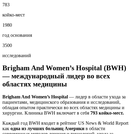
783
койко-мест
1980
год основания
3500
исследований
Brigham And Women’s Hospital (BWH)
— международный лидер во всех
областях медицины
Brigham And Women’s Hospital
— лидер в области ухода за
пациентами, медицинского образования и исследований,
обладая опытом практически во всех областях медицины и
хирургии. Клиника BWH включает в себя
793 койко-мест.
Каждый год BWH входит в рейтинг US News & World Report
как
одна из лучших больниц Америки
в области
современных методов лечения и технологий, ухода за