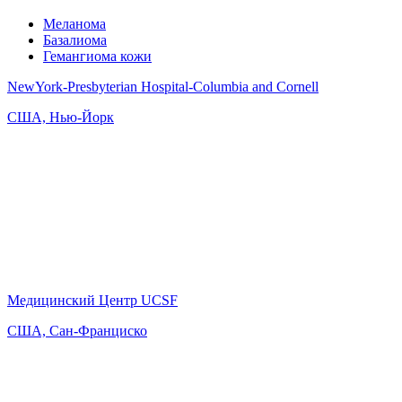
Меланома
Базалиома
Гемангиома кожи
NewYork-Presbyterian Hospital-Columbia and Cornell
США, Нью-Йорк
Медицинский Центр UCSF
США, Сан-Франциско