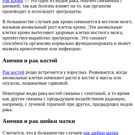
Рак крови
— это один из видов рака, обычно связанный с
анемией, так как болезнь влияет на то, как организм
производит и использует эритроциты.
В большинстве случаев рак крови начинается в костном мозге,
вызывая аномальный рост клеток крови. Эти аномальные
клетки крови вытесняют здоровые клетки костного мозга,
препятствуя выработке эритроцитов. Это снижает
способность организма нормально функционировать и может
вызвать кровотечение или инфекцию.
Анемия и рак костей
Рак костей
редко встречается у взрослых. Развивается, когда
аномальные клетки начинают расти в костях в массы или
опухоли, называемые саркомой.
Некоторые виды рака костей связаны с генетикой, в то время
как другие связаны с предыдущим воздействием радиации,
например, с лучевой терапией при других, предыдущих видов
рака.
Анемия и рак шейки матки
Считается, что в большинстве случаев
рак шейки матки