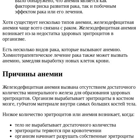
Было обнаружено, что анемия является как
фактором риска развития рака, так и побочным
эффектом рака или его лечения.
Хотя существует несколько типов анемии, железодефицитная
анемия чаще всего связана с раком. Железодефицитная анемия
возникает из-за недостатка здоровых эритроцитов в
организме.
Есть несколько видов рака, которые вызывают анемию.
Химиотерапевтическое лечение рака также может вызвать
анемию, замедляя выработку новых клеток крови.
Причины анемии
Железодефицитная анемия вызвана отсутствием достаточного
количества минерального железа для образования здоровых
эритроцитов. Организм вырабатывает эритроциты в костном
мозге, губчатом материале внутри самых больших костей тела.
Низкое количество эритроцитов или анемия возникает, когда:
тело не вырабатывает достаточного количества
эритроциты теряются при кровотечении
организм начинает разрушать собственные эритроциты