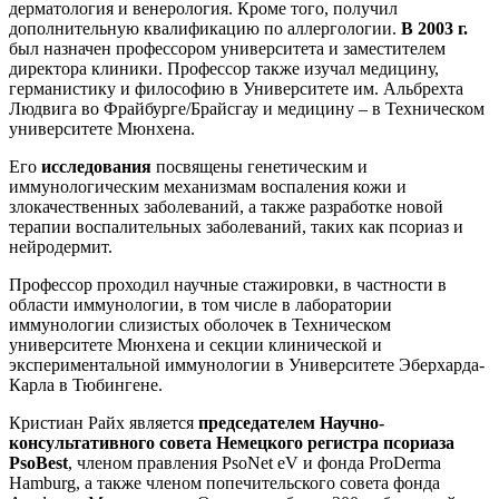
дерматология и венерология. Кроме того, получил
дополнительную квалификацию по аллергологии.
В 2003 г.
был назначен профессором университета и заместителем
директора клиники. Профессор также изучал медицину,
германистику и философию в Университете им. Альбрехта
Людвига во Фрайбурге/Брайсгау и медицину – в Техническом
университете Мюнхена.
Его
исследования
посвящены генетическим и
иммунологическим механизмам воспаления кожи и
злокачественных заболеваний, а также разработке новой
терапии воспалительных заболеваний, таких как псориаз и
нейродермит.
Профессор проходил научные стажировки, в частности в
области иммунологии, в том числе в лаборатории
иммунологии слизистых оболочек в Техническом
университете Мюнхена и секции клинической и
экспериментальной иммунологии в Университете Эберхарда-
Карла в Тюбингене.
Кристиан Райх является
председателем Научно-
консультативного совета Немецкого регистра псориаза
PsoBest
, членом правления PsoNet eV и фонда ProDerma
Hamburg, а также членом попечительского совета фонда