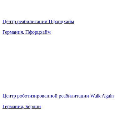
Центр реабилитации Пфорцхайм
Германия, Пфорцхайм
Центр роботизированной реабилитации Walk Again
Германия, Берлин