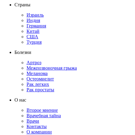
Страны
Израиль
Индия
Германия
Китай
США
Турция
Болезни
Артроз
Межпозвоночная грыжа
Меланома
Остеомиелит
Рак легких
Рак простаты
О нас
Второе мнение
Врачебная тайна
Врачи
Контакты
О компании