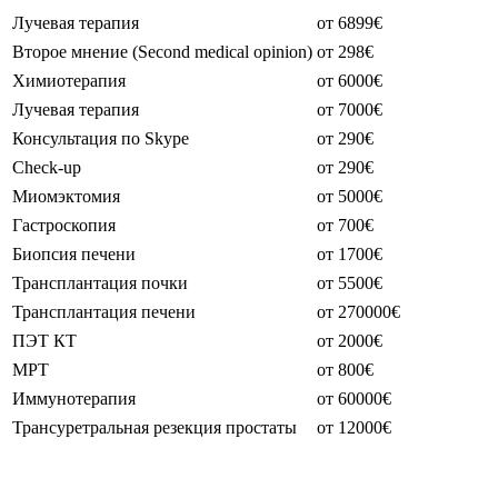
Лучевая терапия
от 6899€
Второе мнение (Second medical opinion)
от 298€
Химиотерапия
от 6000€
Лучевая терапия
от 7000€
Консультация по Skype
от 290€
Check-up
от 290€
Миомэктомия
от 5000€
Гастроскопия
от 700€
Биопсия печени
от 1700€
Трансплантация почки
от 5500€
Трансплантация печени
от 270000€
ПЭТ КТ
от 2000€
МРТ
от 800€
Иммунотерапия
от 60000€
Трансуретральная резекция простаты
от 12000€