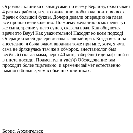
Огромная клиника с кампусами по всему Берлину, охватывает
4 разных района, и я, к сожалению, побывала почти во всех.
Врачи с большой буквы. Дочери делали операцию на глаза,
все прошло великолепно. По моему желанию осмотрели тут
же сына, зрение у него супер, сказала врач. Как общаются
врачи это Вауу! Как уважительно! Находят ко всем подход!
Операцию моей дочери делала главный врач. Когда везли на
анестезию, я была рядом вводили тоже при мне, хотя, я чуть
сама не брякнулась там же в обморок, анестазиолог был
весёлый) сказал мама, через 40 мин, заберёшь) иди кофе пей и
в инста посиди. Подмегнул и увёз))) Обследование там
проходит более тщательно, и времени займёт естественно
намного больше, чем в обычных клиниках.
Борис, Архангельск