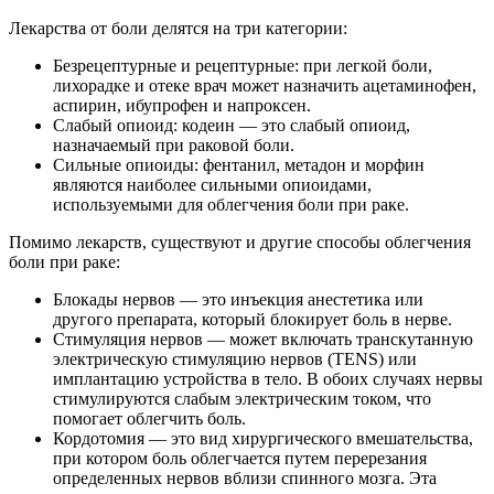
Лекарства от боли делятся на три категории:
Безрецептурные и рецептурные: при легкой боли,
лихорадке и отеке врач может назначить ацетаминофен,
аспирин, ибупрофен и напроксен.
Слабый опиоид: кодеин — это слабый опиоид,
назначаемый при раковой боли.
Сильные опиоиды: фентанил, метадон и морфин
являются наиболее сильными опиоидами,
используемыми для облегчения боли при раке.
Помимо лекарств, существуют и другие способы облегчения
боли при раке:
Блокады нервов — это инъекция анестетика или
другого препарата, который блокирует боль в нерве.
Стимуляция нервов — может включать транскутанную
электрическую стимуляцию нервов (TENS) или
имплантацию устройства в тело. В обоих случаях нервы
стимулируются слабым электрическим током, что
помогает облегчить боль.
Кордотомия — это вид хирургического вмешательства,
при котором боль облегчается путем перерезания
определенных нервов вблизи спинного мозга. Эта