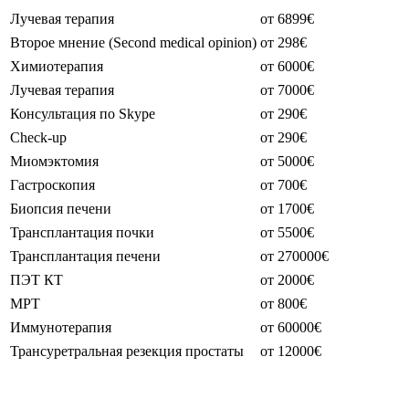
Лучевая терапия
от 6899€
Второе мнение (Second medical opinion)
от 298€
Химиотерапия
от 6000€
Лучевая терапия
от 7000€
Консультация по Skype
от 290€
Check-up
от 290€
Миомэктомия
от 5000€
Гастроскопия
от 700€
Биопсия печени
от 1700€
Трансплантация почки
от 5500€
Трансплантация печени
от 270000€
ПЭТ КТ
от 2000€
МРТ
от 800€
Иммунотерапия
от 60000€
Трансуретральная резекция простаты
от 12000€