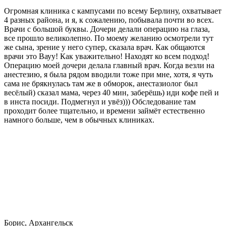
Огромная клиника с кампусами по всему Берлину, охватывает
4 разных района, и я, к сожалению, побывала почти во всех.
Врачи с большой буквы. Дочери делали операцию на глаза,
все прошло великолепно. По моему желанию осмотрели тут
же сына, зрение у него супер, сказала врач. Как общаются
врачи это Вауу! Как уважительно! Находят ко всем подход!
Операцию моей дочери делала главный врач. Когда везли на
анестезию, я была рядом вводили тоже при мне, хотя, я чуть
сама не брякнулась там же в обморок, анестазиолог был
весёлый) сказал мама, через 40 мин, заберёшь) иди кофе пей и
в инста посиди. Подмегнул и увёз))) Обследование там
проходит более тщательно, и времени займёт естественно
намного больше, чем в обычных клиниках.
Борис, Архангельск