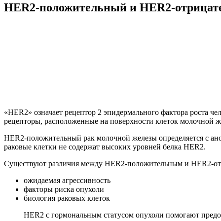
HER2-положительный и HER2-отрицате
«HER2» означает рецептор 2 эпидермального фактора роста че
рецепторы, расположенные на поверхности клеток молочной ж
HER2-положительный рак молочной железы определяется с ано
раковые клетки не содержат высоких уровней белка HER2.
Существуют различия между HER2-положительным и HER2-от
ожидаемая агрессивность
факторы риска опухоли
биология раковых клеток
HER2 с гормональным статусом опухоли помогают предоп