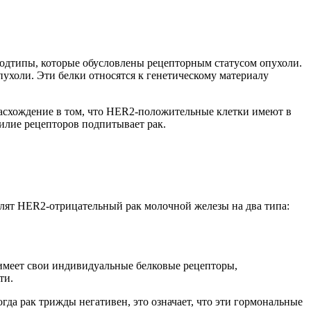
 подтипы, которые обусловлены рецепторным статусом опухоли.
ухоли. Эти белки относятся к генетическому материалу
Расхождение в том, что HER2-положительные клетки имеют в
илие рецепторов подпитывает рак.
елят HER2-отрицательный рак молочной железы на два типа:
 имеет свои индивидуальные белковые рецепторы,
ти.
гда рак трижды негативен, это означает, что эти гормональные