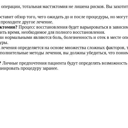
.
операции, тотальная мастэктомия не лишена рисков. Вы захоти
ставит обзор того, чего ожидать до и после процедуры, но могу
проходите другое лечение.
эктомии?
Процесс восстановления будет варьироваться в зависи
ить время, необходимое для полного восстановления.
и нормальными являются боль, болезненность и отек в месте оп
уры.
лечения определяется на основе множества сложных факторов, т
полнительные методы лечения, вы должны убедиться, что понима
?
Личные предпочтения пациента будут определять возможност
анировать процедуру заранее.