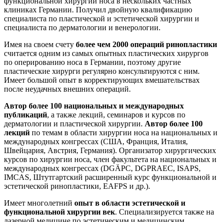
функциональной хирургии носа в нескольких частных
клиниках Германии. Получил двойную квалификацию
специалиста по пластической и эстетической хирургии и
специалиста по дерматологии и венерологии.
Имея на своем счету
более чем 2000 операций ринопластики
считается одним из самых опытных пластических хирургов
по оперированию носа в Германии, поэтому другие
пластические хирурги регулярно консультируются с ним.
Имеет большой опыт в корректирующих вмешательствах
после неудачных внешних операций.
Автор более 100 национальных и международных
публикаций
, а также лекций, семинаров и курсов по
дерматологии и пластической хирургии.
Автор более 100
лекций
по темам в области хирургии носа на национальных и
международных конгрессах (США, Франция, Италия,
Швейцария, Австрия, Германия). Организатор хирургических
курсов по хирургии носа, член факультета на национальных и
международных конгрессах (DGÄPC, DGPRAEC, ISAPS,
IMCAS, Штутгартский расширенный курс функциональной и
эстетической ринопластики, EAFPS и др.).
Имеет многолетний
опыт в области эстетической и
функциональной хирургии век
. Специализируется также на
лазерной медицине по эстетическим и медицинским