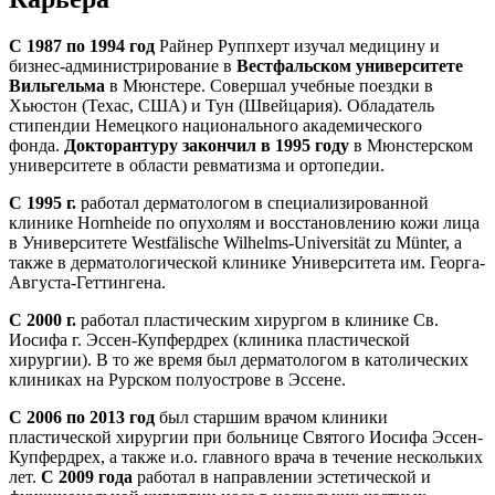
С 1987 по 1994 год
Райнер Руппхерт изучал медицину и
бизнес-администрирование в
Вестфальском университете
Вильгельма
в Мюнстере. Совершал учебные поездки в
Хьюстон (Техас, США) и Тун (Швейцария). Обладатель
стипендии Немецкого национального академического
фонда.
Докторантуру закончил в 1995 году
в Мюнстерском
университете в области ревматизма и ортопедии.
С 1995 г.
работал дерматологом в специализированной
клинике Hornheide по опухолям и восстановлению кожи лица
в Университете Westfälische Wilhelms-Universität zu Münter, а
также в дерматологической клинике Университета им. Георга-
Августа-Геттингена.
С 2000 г.
работал пластическим хирургом в клинике Св.
Иосифа г. Эссен-Купфердрех (клиника пластической
хирургии). В то же время был дерматологом в католических
клиниках на Рурском полуострове в Эссене.
С 2006 по 2013 год
был старшим врачом клиники
пластической хирургии при больнице Святого Иосифа Эссен-
Купфердрех, а также и.о. главного врача в течение нескольких
лет.
С 2009 года
работал в направлении эстетической и