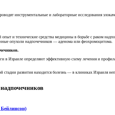
роводят инструментальные и лабораторные исследования злока
 опыт и технические средства медицины в борьбе с раком надп
енные опухоли надпочечников — аденома или феохромоцитома.
чечников.
оги в Израиле определяют эффективную схему лечения и профил
кой стадии развития находится болезнь — в клиниках Израиля н
 надпочечников
 Бейлинсон)