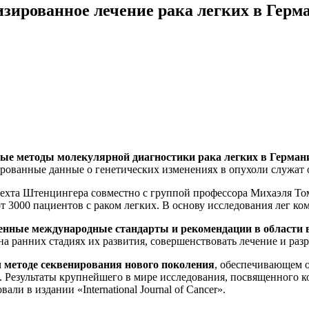
зированное лечение рака легких в Герм
ые методы молекулярной диагностики рака легких в Герман
рованные данные о генетических изменениях в опухоли служат 
рехта Штенцингера совместно с группой профессора Михаэля То
 от 3000 пациентов с раком легких. В основу исследования лег
енные международные стандарты и рекомендации в области 
 ранних стадиях их развития, совершенствовать лечение и раз
м
методе секвенирования нового поколения
, обеспечивающем 
 Результаты крупнейшего в мире исследования, посвященного 
и в издании «International Journal of Cancer».