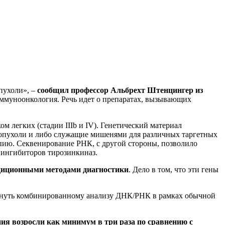
пухоли», –
сообщил профессор Альбрехт Штенцингер из
иммуноонкология. Речь идет о препаратах, вызывающих
 легких (стадии IIIb и IV). Генетический материал
опухоли и либо служащие мишенями для различных таргетных
ию. Секвенирование РНК, с другой стороны, позволило
 ингибиторов тирозинкиназ.
радиционными методами диагностики
. Дело в том, что эти гены
ргнуть комбинированному анализу ДНК/РНК в рамках обычной
ия возросли как минимум в три раза по сравнению с