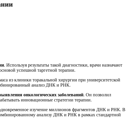
ании
ии
. Используя результаты такой диагностики, врачи назначают
основой успешной таргетной терапии.
маса из клиники торакальной хирургии при университетской
 комбинированный анализ ДНК и РНК.
выявления онкологических заболеваний
. Он позволил
рабатывать инновационные стратегии терапии.
одновременное изучение миллионов фрагментов ДНК и РНК. В
комбинированному анализу ДНК и РНК в рамках стандартной