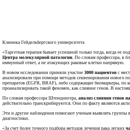
Клиника Гейдельбергского университета
«Таргетная терапия бывает успешной только тогда, когда ее п
Центра молекулярной патологии
. По словам профессора, в 
иммунный ответ, а не атакующих раковые клетки напрямую.
В новом исследовании приняли участие
3000 пациентов
с мест
анализировали при помощи методов секвенирования нового п
препаратов (EGFR, BRAF), либо содержащие биомаркеры, по к
проанализировать такой феномен, как слияние генов. В насто
По словам профессора Штенцингера,
анализ слияния генов н
действительно транскрибируются. Они по факту являются акт
Эти и другие наблюдения помогают ученым выявлять группы 
диагностики.
«За счет более точного подбора методов лечения рака легких
ч