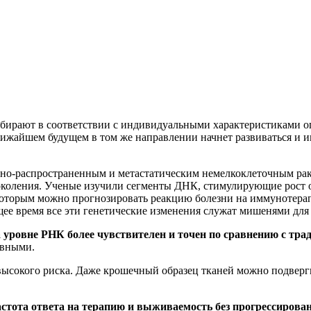
одбирают в соответствии с индивидуальными характеристиками о
ближайшем будущем в том же направлении начнет развиваться и 
но-распространенным и метастатическим немелкоклеточным раком
околения. Ученые изучили сегменты ДНК, стимулирующие рост 
оторым можно прогнозировать реакцию болезни на иммунотерап
ящее время все эти генетические изменения служат мишенями для
а уровне РНК более чувствителен и точен по сравнению с т
ивными.
высокого риска. Даже крошечный образец тканей можно подве
астота ответа на терапию и выживаемость без прогрессирован