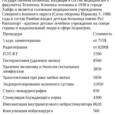
государственная больница, входящая в состав медицинского
факультета Техниона. Клиника основана в 1938 в городе
Хайфа и является головным медицинским учреждением
Северного военного округа (Силы обороны Израиля). С 1986
года в состав Рамбам входит детская больница имени Рут
Раппопорт - крупное детское лечебное учреждение на севере
страны и национальный лидер в сфере педиатрии.
Процедура
Стоимость
1 курс химиотерапии
от 715$
Радиотерапия
от 8290$
ПЭТ-КТ
1590
Гистерэктомия (удаление матки)
8560
Удаление меланомы и биопсия сигнальных
3850
лимфоузлов
Трахелэктомия при раке шейки матки
5950
Эндопротезирование коленного сустава
11950
Стресс-эхокардиография
650
Стимуляция блуждающего нерва
4300
Имплантация внутримозгового нейростимулятора
8620
Консультация нейрохирурга
560