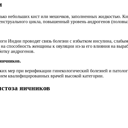
и
ько небольших кист или мешочков, заполненных жидкостью. Кис
труального цикла, повышенный уровень андрогенов (половых г
оги Индии проводят связь болезни с избытком инсулина, слаб
ет на способность женщины к овуляции из-за его влияния на вы
отку андрогенов.
яичников.
ких мер при верификации гинекологический болезней и патоло
чием квалифицированных врачей высокой категории.
стоза яичников