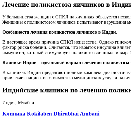
Лечение поликистоза яичников в Инди
У большинства женщин с СПКЯ на яичниках образуется нескол
Женщины с поликистозом яичников испытывают нарушения менс
Особенности лечения поликистоза яичников в Индии.
В настоящее время причина СПКЯ неизвестна. Однако гинекол
фактор риска болезни. Считается, что избыток инсулина влия
иммунитет, который стимулирует поликистоз яичников и выраб
Клиники Индии – идеальный вариант лечения поликистоза 
В клиниках Индии предлагают полный комплекс диагностичес
привлекает пациентов стоимостью медицинских услуг и нали
Индийские клиники по лечению полики
Индия, Мумбаи
Клиника Kokilaben Dhirubhai Ambani