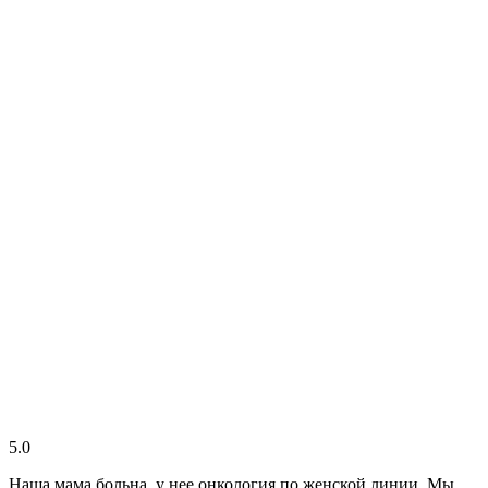
5.0
Наша мама больна, у нее онкология по женской линии. Мы