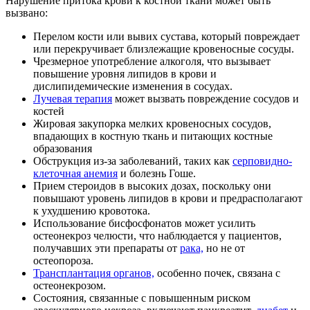
Нарушение притока крови к костной ткани может быть
вызвано:
Перелом кости или вывих сустава, который повреждает
или перекручивает близлежащие кровеносные сосуды.
Чрезмерное употребление алкоголя, что вызывает
повышение уровня липидов в крови и
дислипидемические изменения в сосудах.
Лучевая терапия
может вызвать повреждение сосудов и
костей
Жировая закупорка мелких кровеносных сосудов,
впадающих в костную ткань и питающих костные
образования
Обструкция из-за заболеваний, таких как
серповидно-
клеточная анемия
и болезнь Гоше.
Прием стероидов в высоких дозах, поскольку они
повышают уровень липидов в крови и предрасполагают
к ухудшению кровотока.
Использование бисфосфонатов может усилить
остеонекроз челюсти, что наблюдается у пациентов,
получавших эти препараты от
рака,
но не от
остеопороза.
Трансплантация органов,
особенно почек, связана с
остеонекрозом.
Состояния, связанные с повышенным риском