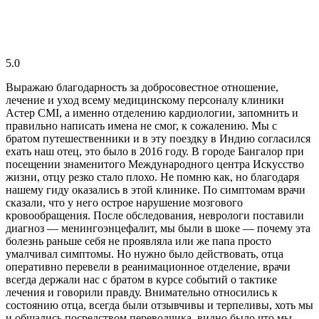
5.0
Выражаю благодарность за добросовестное отношение,
лечение и уход всему медицинскому персоналу клиники
Астер CMI, а именно отделению кардиологии, запомнить и
правильно написать имена не смог, к сожалению. Мы с
братом путешественники и в эту поездку в Индию согласился
ехать наш отец, это было в 2016 году. В городе Бангалор при
посещении знаменитого Международного центра Искусство
жизни, отцу резко стало плохо. Не помню как, но благодаря
нашему гиду оказались в этой клинике. По симптомам врачи
сказали, что у него острое нарушение мозгового
кровообращения. После обследования, неврологи поставили
диагноз — менингоэнцефалит, мы были в шоке — почему эта
болезнь раньше себя не проявляла или же папа просто
умалчивал симптомы. Но нужно было действовать, отца
оперативно перевели в реанимационное отделение, врачи
всегда держали нас с братом в курсе событий о тактике
лечения и говорили правду. Внимательно относились к
состоянию отца, всегда были отзывчивы и терпеливы, хоть мы
и общались посредством переводчика, видно было что мы