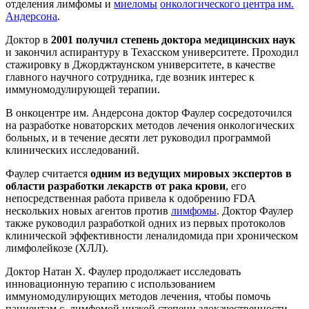
отделения лимфомы и
миеломы
онкологического центра им.
Андерсона
.
Доктор в
2001 получил степень доктора медицинских наук
и закончил аспирантуру в Техасском университете. Проходил
стажировку в Джорджтаунском университете, в качестве
главного научного сотрудника, где возник интерес к
иммуномодулирующей терапии.
В онкоцентре им. Андерсона доктор Фаулер сосредоточился
на разработке новаторских методов лечения онкологических
больных, и в течение десяти лет руководил программой
клинических исследований.
Фаулер считается
одним из ведущих мировых экспертов в
области разработки лекарств от рака крови
, его
непосредственная работа привела к одобрению FDA
нескольких новых агентов против
лимфомы
. Доктор Фаулер
также руководил разработкой одних из первых протоколов
клинической эффективности леналидомида при хроническом
лимфолейкозе (ХЛЛ).
Доктор Натан Х. Фаулер продолжает исследовать
инновационную терапию с использованием
иммуномодулирующих методов лечения, чтобы помочь
пациентам с лимфомой низкой степени злокачественности.