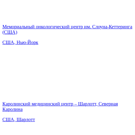
Мемориальный онкологический центр им. Слоуна-Кеттеринга
(США)
США, Нью-Йорк
Каролинский медицинский центр – Шарлотт, Северная
Каролина
США, Шарлотт