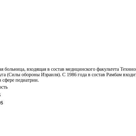
 больница, входящая в состав медицинского факультета Технион
 (Силы обороны Израиля). С 1986 года в состав Рамбам входит
в сфере педиатрии.
ость
$
0$