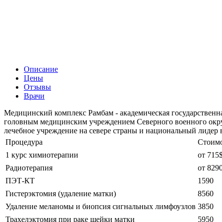
Описание
Цены
Отзывы
Врачи
Медицинский комплекс Рамбам - академическая государственная
головным медицинским учреждением Северного военного округа
лечебное учреждение на севере страны и национальный лидер 
Процедура
Стоим
1 курс химиотерапии
от 715
Радиотерапия
от 829
ПЭТ-КТ
1590
Гистерэктомия (удаление матки)
8560
Удаление меланомы и биопсия сигнальных лимфоузлов
3850
Трахелэктомия при раке шейки матки
5950