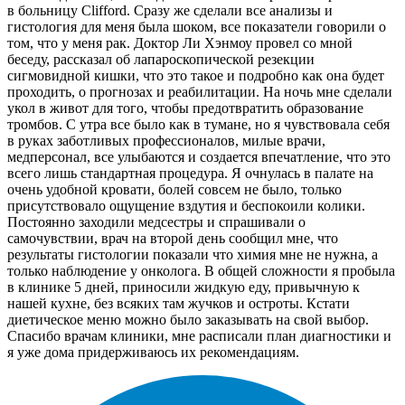
в больницу Clifford. Сразу же сделали все анализы и
гистология для меня была шоком, все показатели говорили о
том, что у меня рак. Доктор Ли Хэнмоу провел со мной
беседу, рассказал об лапароскопической резекции
сигмовидной кишки, что это такое и подробно как она будет
проходить, о прогнозах и реабилитации. На ночь мне сделали
укол в живот для того, чтобы предотвратить образование
тромбов. С утра все было как в тумане, но я чувствовала себя
в руках заботливых профессионалов, милые врачи,
медперсонал, все улыбаются и создается впечатление, что это
всего лишь стандартная процедура. Я очнулась в палате на
очень удобной кровати, болей совсем не было, только
присутствовало ощущение вздутия и беспокоили колики.
Постоянно заходили медсестры и спрашивали о
самочувствии, врач на второй день сообщил мне, что
результаты гистологии показали что химия мне не нужна, а
только наблюдение у онколога. В общей сложности я пробыла
в клинике 5 дней, приносили жидкую еду, привычную к
нашей кухне, без всяких там жучков и остроты. Кстати
диетическое меню можно было заказывать на свой выбор.
Спасибо врачам клиники, мне расписали план диагностики и
я уже дома придерживаюсь их рекомендациям.