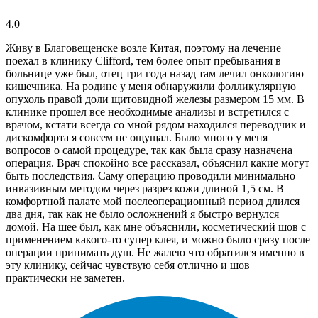
4.0
Живу в Благовещенске возле Китая, поэтому на лечение
поехал в клинику Clifford, тем более опыт пребывания в
больнице уже был, отец три года назад там лечил онкологию
кишечника. На родине у меня обнаружили фолликулярную
опухоль правой доли щитовидной железы размером 15 мм. В
клинике прошел все необходимые анализы и встретился с
врачом, кстати всегда со мной рядом находился переводчик и
дискомфорта я совсем не ощущал. Было много у меня
вопросов о самой процедуре, так как была сразу назначена
операция. Врач спокойно все рассказал, объяснил какие могут
быть последствия. Саму операцию проводили минимально
инвазивным методом через разрез кожи длиной 1,5 см. В
комфортной палате мой послеоперационный период длился
два дня, так как не было осложнений я быстро вернулся
домой. На шее был, как мне объяснили, косметический шов с
применением какого-то супер клея, и можно было сразу после
операции принимать душ. Не жалею что обратился именно в
эту клинику, сейчас чувствую себя отлично и шов
практически не заметен.