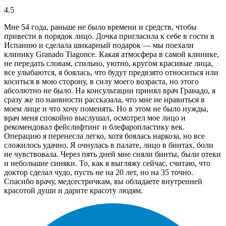
4.5
Мне 54 года, раньше не было времени и средств, чтобы
привести в порядок лицо. Дочка пригласила к себе в гости в
Испанию и сделала шикарный подарок — мы поехали
клинику Granado Tiagonce. Какая атмосфера в самой клинике,
не передать словам, стильно, уютно, кругом красивые лица,
все улыбаются, я боялась, что будут предвзято относиться или
коситься в мою сторону, в силу моего возраста, но этого
абсолютно не было. На консультации принял врач Гранадо, я
сразу же по наивности рассказала, что мне не нравиться в
моем лице и что хочу поменять. Но в этом не было нужды,
врач меня спокойно выслушал, осмотрел мое лицо и
рекомендовал фейслифтинг и блефаропластику век.
Операцию я перенесла легко, хотя боялась наркоза, но все
сложилось удачно. Я очнулась в палате, лицо в бинтах, боли
не чувствовала. Через пять дней мне сняли бинты, были отеки
и небольшие синяки. То, как я выгляжу сейчас, считаю, что
доктор сделал чудо, пусть не на 20 лет, но на 35 точно.
Спасибо врачу, медсестричкам, вы обладаете внутренней
красотой души и дарите красоту людям.