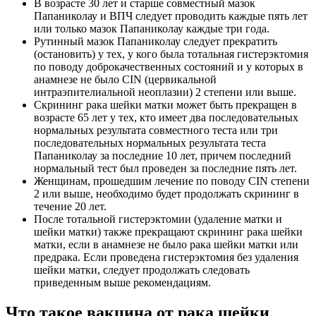
В возрасте 30 лет и старше совместный мазок
Папаниколау и ВПЧ следует проводить каждые пять лет
или только мазок Папаниколау каждые три года.
Рутинный мазок Папаниколау следует прекратить
(остановить) у тех, у кого была тотальная гистерэктомия
по поводу доброкачественных состояний и у которых в
анамнезе не было CIN (цервикальной
интраэпителиальной неоплазии) 2 степени или выше.
Скрининг рака шейки матки может быть прекращен в
возрасте 65 лет у тех, кто имеет два последовательных
нормальных результата совместного теста или три
последовательных нормальных результата теста
Папаниколау за последние 10 лет, причем последний
нормальный тест был проведен за последние пять лет.
Женщинам, прошедшим лечение по поводу CIN степени
2 или выше, необходимо будет продолжать скрининг в
течение 20 лет.
После тотальной гистерэктомии (удаление матки и
шейки матки) также прекращают скрининг рака шейки
матки, если в анамнезе не было рака шейки матки или
предрака. Если проведена гистерэктомия без удаления
шейки матки, следует продолжать следовать
приведенным выше рекомендациям.
Что такое вакцина от рака шейки