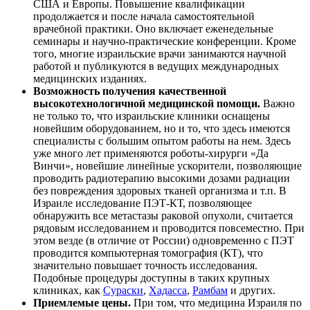
США и Европы. Повышение квалификации
продолжается и после начала самостоятельной
врачебной практики. Оно включает еженедельные
семинары и научно-практические конференции. Кроме
того, многие израильские врачи занимаются научной
работой и публикуются в ведущих международных
медицинских изданиях.
Возможность получения качественной
высокотехнологичной медицинской помощи.
Важно
не только то, что израильские клиники оснащены
новейшим оборудованием, но и то, что здесь имеются
специалисты с большим опытом работы на нем. Здесь
уже много лет применяются роботы-хирурги «Да
Винчи», новейшие линейные ускорители, позволяющие
проводить радиотерапию высокими дозами радиации
без повреждения здоровых тканей организма и т.п. В
Израиле исследование ПЭТ-КТ, позволяющее
обнаружить все метастазы раковой опухоли, считается
рядовым исследованием и проводится повсеместно. При
этом везде (в отличие от России) одновременно с ПЭТ
проводится компьютерная томография (КТ), что
значительно повышает точность исследования.
Подобные процедуры доступны в таких крупных
клиниках, как
Сураски
,
Хадасса
,
Рамбам
и других.
Приемлемые цены.
При том, что медицина Израиля по