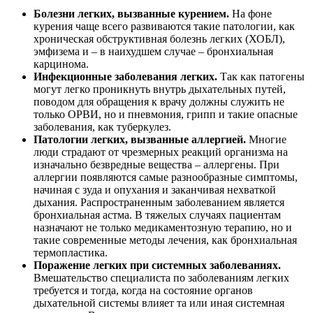
Болезни легких, вызванные курением.
На фоне
курения чаще всего развиваются такие патологии, как
хроническая обструктивная болезнь легких (ХОБЛ),
эмфизема и – в наихудшем случае – бронхиальная
карцинома.
Инфекционные заболевания легких.
Так как патогены
могут легко проникнуть внутрь дыхательных путей,
поводом для обращения к врачу должны служить не
только ОРВИ, но и пневмония, грипп и такие опасные
заболевания, как туберкулез.
Патологии легких, вызванные аллергией.
Многие
люди страдают от чрезмерных реакций организма на
изначально безвредные вещества – аллергены. При
аллергии появляются самые разнообразные симптомы,
начиная с зуда и опухания и заканчивая нехваткой
дыхания. Распространенным заболеванием является
бронхиальная астма. В тяжелых случаях пациентам
назначают не только медикаментозную терапию, но и
такие современные методы лечения, как бронхиальная
термопластика.
Поражение легких при системных заболеваниях.
Вмешательство специалиста по заболеваниям легких
требуется и тогда, когда на состояние органов
дыхательной системы влияет та или иная системная