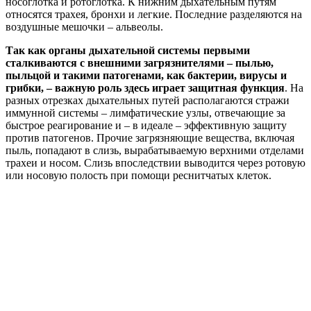
носоглотка и ротоглотка. К нижним дыхательным путям
относятся трахея, бронхи и легкие. Последние разделяются на
воздушные мешочки – альвеолы.
Так как органы дыхательной системы первыми
сталкиваются с внешними загрязнителями – пылью,
пыльцой и такими патогенами, как бактерии, вирусы и
грибки, – важную роль здесь играет защитная функция
. На
разных отрезках дыхательных путей располагаются стражи
иммунной системы – лимфатические узлы, отвечающие за
быстрое реагирование и – в идеале – эффективную защиту
против патогенов. Прочие загрязняющие вещества, включая
пыль, попадают в слизь, вырабатываемую верхними отделами
трахеи и носом. Слизь впоследствии выводится через ротовую
или носовую полость при помощи реснитчатых клеток.