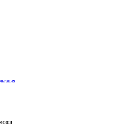
льтация
рмании