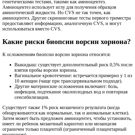
генетическими тестами, такими как амниоцентез.
Амниоцентез использует иглу для получения образцов
амниотической жидкости. Но CVS не так точен, как
амниоцентез. Другие скрининговые тесты первого триместра
предоставляют информацию, аналогичную CVS, и могут
использоваться вместо CVS.
Какие риски биопсии ворсин хориона?
К осложнениям биопсии ворсин хориона относятся:
Выкидыш: существует дополнительный риск 0,5% после
взятия пробы ворсин хориона.
Вагинальное кровотечение: встречается примерно у 1 из
10 женщин (чаще при трансцервикальном подходе).
Другие материнские осложнения включают: боль,
инфекция, подтекание околоплодных вод и повторная
сенсибилизация.
Существует также 1% риск мозаичного результата (когда
обнаруживаются как нормальные, так и аномальные клетки).
Затем может быть предложен амниоцентез, чтобы установить,
имеет ли ребенок мозаичный кариотип или мозаицизм
ограничен только плацентой (ограниченный плацентарный
мозаицизм).