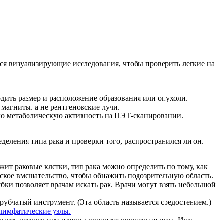
ются визуализирующие исследования, чтобы проверить легкие на
ердить размер и расположение образования или опухоли.
магниты, а не рентгеновские лучи.
ную метаболическую активность на ПЭТ-сканировании.
деления типа рака и проверки того, распространился ли он.
жит раковые клетки, тип рака можно определить по тому, как
ское вмешательство, чтобы обнажить подозрительную область.
бки позволяет врачам искать рак. Врачи могут взять небольшой
убчатый инструмент. (Эта область называется средостением.)
лимфатические узлы.
асть легкого или плевры вводится крошечная игла. Игла