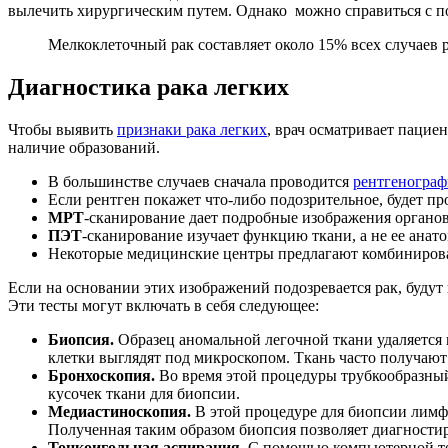
вылечить хирургическим путем. Однако можно справиться с 
Мелкоклеточный рак составляет около 15% всех случаев р
Диагностика рака легких
Чтобы выявить
признаки рака легких
, врач осматривает пацие
наличие образований.
В большинстве случаев сначала проводится
рентгенограф
Если рентген покажет что-либо подозрительное, будет п
МРТ
-сканирование дает подробные изображения органов
ПЭТ
-сканирование изучает функцию ткани, а не ее ана
Некоторые медицинские центры предлагают комбиниров
Если на основании этих изображений подозревается рак, будут
Эти тесты могут включать в себя следующее:
Биопсия.
Образец аномальной легочной ткани удаляется и
клетки выглядят под микроскопом. Ткань часто получают
Бронхоскопия.
Во время этой процедуры трубкообразный 
кусочек ткани для биопсии.
Медиастиноскопия.
В этой процедуре для биопсии лимфа
Полученная таким образом биопсия позволяет диагностир
Тонкоигольная аспирация.
С помощью компьютерной том