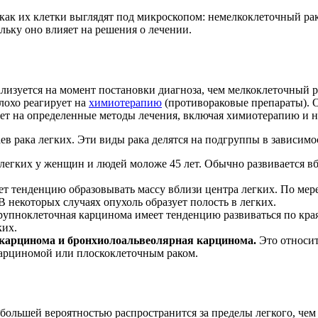
, как их клетки выглядят под микроскопом: немелкоклеточный ра
льку оно влияет на решения о лечении.
лизуется на момент постановки диагноза, чем мелкоклеточный ра
лохо реагирует на
химиотерапию
(противораковые препараты). О
ет на определенные методы лечения, включая химиотерапию и н
в рака легких. Эти виды рака делятся на подгруппы в зависимос
легких у женщин и людей моложе 45 лет. Обычно развивается вб
ет тенденцию образовывать массу вблизи центра легких. По мере
 некоторых случаях опухоль образует полость в легких.
упноклеточная карцинома имеет тенденцию развиваться по краям
ких.
карцинома и бронхиолоальвеолярная карцинома.
Это относит
карциномой или плоскоклеточным раком.
 большей вероятностью распространится за пределы легкого, че