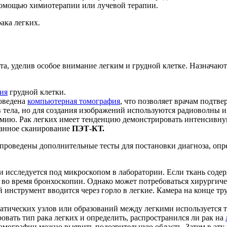
помощью химиотерапии или лучевой терапии.
ака легких.
нта, уделив особое внимание легким и грудной клетке. Назнача
ия
грудной клетки.
роведена
компьютерная томография
, что позволяет врачам подтв
 тела, но для создания изображений используются радиоволны и 
томию. Рак легких имеет тенденцию демонстрировать интенсив
анное сканирование
ПЭТ-КТ.
 проведены дополнительные тесты для постановки диагноза, опре
 исследуется под микроскопом в лаборатории. Если ткань содер
 во время бронхоскопии. Однако может потребоваться хирургиче
инструмент вводится через горло в легкие. Камера на конце тру
тических узлов или образований между легкими используется тр
овать тип рака легких и определить, распространился ли рак на
ографии можно выявить подозрительную область. Затем в эту ч