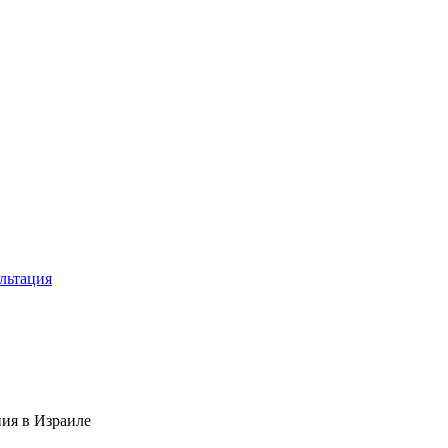
льтация
ия в Израиле