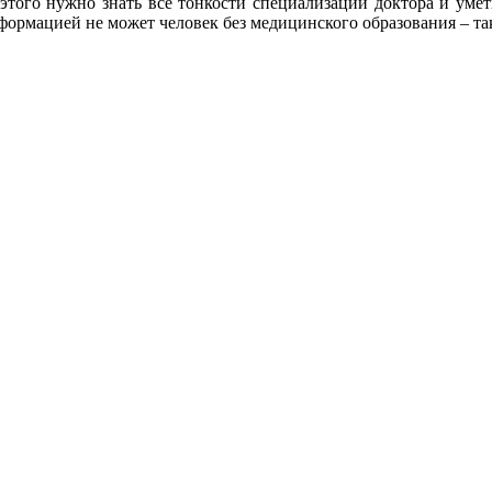
этого нужно знать все тонкости специализации доктора и умет
нформацией не может человек без медицинского образования – т