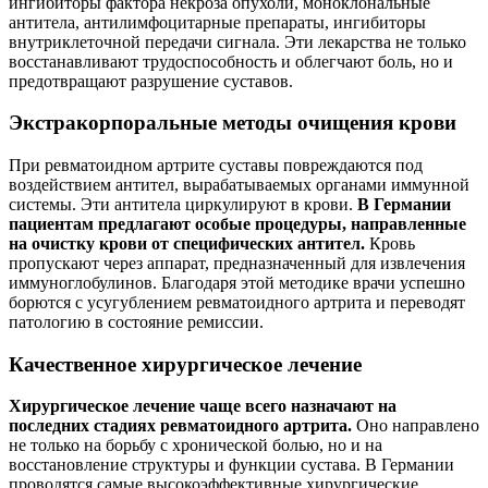
ингибиторы фактора некроза опухоли, моноклональные
антитела, антилимфоцитарные препараты, ингибиторы
внутриклеточной передачи сигнала. Эти лекарства не только
восстанавливают трудоспособность и облегчают боль, но и
предотвращают разрушение суставов.
Экстракорпоральные методы очищения крови
При ревматоидном артрите суставы повреждаются под
воздействием антител, вырабатываемых органами иммунной
системы. Эти антитела циркулируют в крови.
В Германии
пациентам предлагают особые процедуры, направленные
на очистку крови от специфических антител.
Кровь
пропускают через аппарат, предназначенный для извлечения
иммуноглобулинов. Благодаря этой методике врачи успешно
борются с усугублением ревматоидного артрита и переводят
патологию в состояние ремиссии.
Качественное хирургическое лечение
Хирургическое лечение чаще всего назначают на
последних стадиях ревматоидного артрита.
Оно направлено
не только на борьбу с хронической болью, но и на
восстановление структуры и функции сустава. В Германии
проводятся самые высокоэффективные хирургические