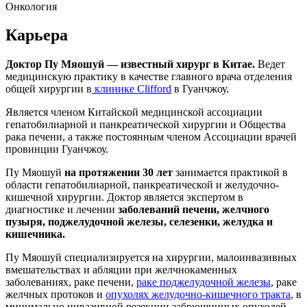
Онкология
Карьера
Доктор Пу Мяошуй — известный хирург в Китае.
Ведет
медицинскую практику в качестве главного врача отделения
общей хирургии в
клинике Clifford
в Гуанчжоу.
Является членом Китайской медицинской ассоциации
гепатобилиарной и панкреатической хирургии и Общества
рака печени, а также постоянным членом Ассоциации врачей
провинции Гуанчжоу.
Пу Мяошуй
на протяжении 30 лет
занимается практикой в ​​
области гепатобилиарной, панкреатической и желудочно-
кишечной хирургии. Доктор является экспертом в
диагностике и лечении
заболеваний печени, желчного
пузыря, поджелудочной железы, селезенки, желудка и
кишечника.
Пу Мяошуй специализируется на хирургии, малоинвазивных
вмешательствах и абляции при желчнокаменных
заболеваниях, раке печени,
раке поджелудочной железы
, раке
желчных протоков и
опухолях желудочно-кишечного тракта
, в
минимально инвазивной резекции забрюшинных опухолей.