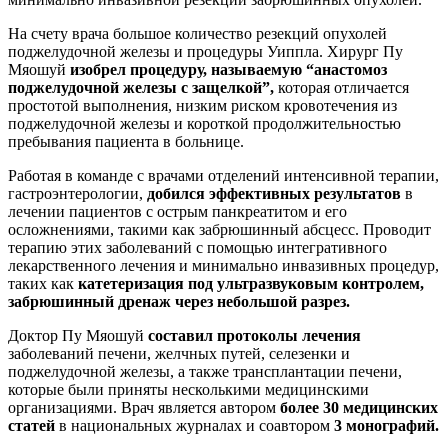
На счету врача большое количество резекций опухолей
поджелудочной железы и процедуры Уиппла. Хирург Пу
Мяошуй
изобрел процедуру, называемую “анастомоз
поджелудочной железы с защелкой”,
которая отличается
простотой выполнения, низким риском кровотечения из
поджелудочной железы и короткой продолжительностью
пребывания пациента в больнице.
Работая в команде с врачами отделений интенсивной терапии,
гастроэнтерологии,
добился эффективных результатов
в
лечении пациентов с острым панкреатитом и его
осложнениями, такими как забрюшинный абсцесс. Проводит
терапию этих заболеваний с помощью интегративного
лекарственного лечения и минимально инвазивных процедур,
таких как
катетеризация под ультразвуковым контролем,
забрюшинный дренаж через небольшой разрез.
Доктор Пу Мяошуй
составил протоколы лечения
заболеваний печени, желчных путей, селезенки и
поджелудочной железы, а также трансплантации печени,
которые были приняты несколькими медицинскими
организациями. Врач является автором
более 30 медицинских
статей
в национальных журналах и соавтором
3 монографий.