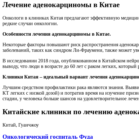
Лечение аденокарциномы в Китае
Онкологи в клиниках Китая предлагают эффективную медицинс
редкие случаи онкологии.
Особенности лечения аденокарциномы в Китае.
Некоторые факторы повышают риск распространения аденокарц
заболеваний, таких как синдром Ли-Фраумени, также может уве
В исследовании 2018 года, опубликованном в Китайском нейро
выводу, что люди в возрасте до 60 лет с раком легких, котор
Клиники Китая – идеальный вариант лечения аденокарцин
Лучшим средством профилактики рака являются знания. Выяви
КТ легких с низкой дозой) и потратив время на изучение приз
стадии, у человека больше шансов на удовлетворительное лече
Китайские клиники по лечению адено
Китай, Гуанчжоу
Онкологический госпиталь Фуда