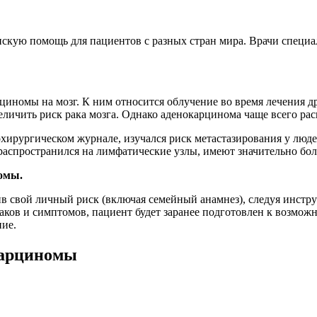
кую помощь для пациентов с разных стран мира. Врачи специа
иномы на мозг. К ним относится облучение во время лечения д
личить риск рака мозга. Однако аденокарцинома чаще всего расп
хирургическом журнале, изучался риск метастазирования у люд
ый распространился на лимфатические узлы, имеют значительно б
омы.
в свой личный риск (включая семейный анамнез), следуя инст
наков и симптомов, пациент будет заранее подготовлен к возмож
ние.
карциномы