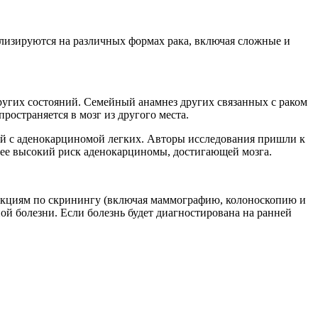
лизируются на различных формах рака, включая сложные и
ругих состояний. Семейный анамнез других связанных с раком
ространяется в мозг из другого места.
ей с аденокарциномой легких. Авторы исследования пришли к
олее высокий риск аденокарциномы, достигающей мозга.
рукциям по скринингу (включая маммографию, колоноскопию и
ной болезни. Если болезнь будет диагностирована на ранней