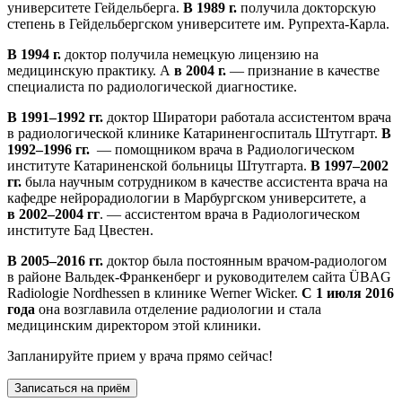
университете Гейдельберга.
В 1989 г.
получила докторскую
степень в Гейдельбергском университете им. Рупрехта-Карла.
В 1994 г.
доктор получила немецкую лицензию на
медицинскую практику. А
в 2004 г.
— признание в качестве
специалиста по радиологической диагностике.
В 1991–1992 гг.
доктор Ширатори работала ассистентом врача
в радиологической клинике Катариненгоспиталь Штутгарт.
В
1992–1996 гг.
— помощником врача в Радиологическом
институте Катариненской больницы Штутгарта.
В 1997–2002
гг.
была научным сотрудником в качестве ассистента врача на
кафедре нейрорадиологии в Марбургском университете, а
в 2002–2004 гг
. — ассистентом врача в Радиологическом
институте Бад Цвестен.
В 2005–2016 гг.
доктор была постоянным врачом-радиологом
в районе Вальдек-Франкенберг и руководителем сайта ÜBAG
Radiologie Nordhessen в клинике Werner Wicker.
С 1 июля 2016
года
она возглавила отделение радиологии и стала
медицинским директором этой клиники.
Запланируйте прием у врача прямо сейчас!
Записаться на приём