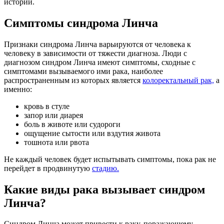
истории.
Симптомы синдрома Линча
Признаки синдрома Линча варьируются от человека к
человеку в зависимости от тяжести диагноза. Люди с
диагнозом синдром Линча имеют симптомы, сходные с
симптомами вызываемого ими рака, наиболее
распространенным из которых является
колоректальный рак,
а
именно:
кровь в стуле
запор или диарея
боль в животе или судороги
ощущение сытости или вздутия живота
тошнота или рвота
Не каждый человек будет испытывать симптомы, пока рак не
перейдет в продвинутую
стадию.
Какие виды рака вызывает синдром
Линча?
Синдром Линча может привести к раку, поражающему