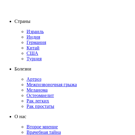
Страны
Израиль
Индия
Германия
Китай
США
Турция
Болезни
Артроз
Межпозвоночная грыжа
Меланома
Остеомиелит
Рак легких
Рак простаты
О нас
Второе мнение
Врачебная тайна