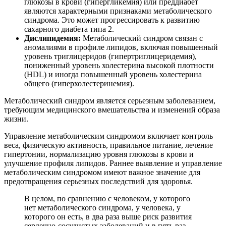
глюкозы в крови (гипергликемия) или преддиабет
являются характерными признаками метаболического
синдрома. Это может прогрессировать к развитию
сахарного диабета типа 2.
Дислипидемия:
Метаболический синдром связан с
аномалиями в профиле липидов, включая повышенный
уровень триглицеридов (гипертриглицеридемия),
пониженный уровень холестерина высокой плотности
(HDL) и иногда повышенный уровень холестерина
общего (гиперхолестеринемия).
Метаболический синдром является серьезным заболеванием,
требующим медицинского вмешательства и изменений образа
жизни.
Управление метаболическим синдромом включает контроль
веса, физическую активность, правильное питание, лечение
гипертонии, нормализацию уровня глюкозы в крови и
улучшение профиля липидов. Раннее выявление и управление
метаболическим синдромом имеют важное значение для
предотвращения серьезных последствий для здоровья.
В целом, по сравнению с человеком, у которого
нет метаболического синдрома, у человека, у
которого он есть, в два раза выше риск развития
сердечно-сосудистых заболеваний и в пять раз