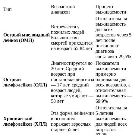
Возрастной
Процент
Тип
диапазон
выживаемости
Относительная
выживаемость
Встречается у
для всех
пожилых людей.
Острый миелоидный
возрастов через 5
Большинство
лейкоз (ОМЛ)
лет после
смертей приходится
постановки
на возраст 65-84 лет
диагноза
составляет 29,5%
Диагностируется до
Показатели
20 лет. Средний
выживаемости
возраст при
примерно
Острый
постановке диагноза
одинаковы для
лимфолейкоз (ОЛЛ)
— 17 лет, средний
всех возрастов, а
возраст людей,
относительная
которые умирают —
выживаемость —
58 лет
69,9%
Относительная
Эта форма лейкемии
5-летняя
Хронический
в основном
выживаемость
лимфолейкоз (ХЛЛ)
поражает взрослых
для людей всех
старше 55 лет
возрастов —
87,2%