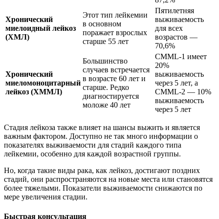
Пятилетняя
Этот тип лейкемии
Хронический
выживаемость
в основном
миелоидный лейкоз
для всех
поражает взрослых
(ХМЛ)
возрастов —
старше 55 лет
70,6%
CMML-1 имеет
Большинство
20%
случаев встречается
Хронический
выживаемость
в возрасте 60 лет и
миеломоноцитарный
через 5 лет, а
старше. Редко
лейкоз (ХММЛ)
CMML-2 — 10%
диагностируется
выживаемость
моложе 40 лет
через 5 лет
Стадия лейкоза также влияет на шансы выжить и является
важным фактором. Доступно не так много информации о
показателях выживаемости для стадий каждого типа
лейкемии, особенно для каждой возрастной группы.
Но, когда такие виды рака, как лейкоз, достигают поздних
стадий, они распространяются на новые места или становятся
более тяжелыми. Показатели выживаемости снижаются по
мере увеличения стадии.
Быстрая консультация