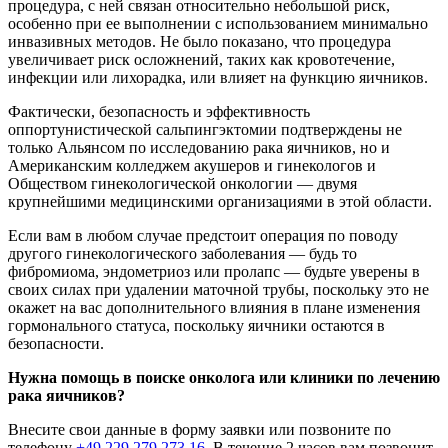
процедура, с ней связан относительно небольшой риск,
особенно при ее выполнении с использованием минимально
инвазивных методов. Не было показано, что процедура
увеличивает риск осложнений, таких как кровотечение,
инфекции или лихорадка, или влияет на функцию яичников.
Фактически, безопасность и эффективность
оппортунистической сальпингэктомии подтверждены не
только Альянсом по исследованию рака яичников, но и
Американским колледжем акушеров и гинекологов и
Обществом гинекологической онкологии — двумя
крупнейшими медицинскими организациями в этой области.
Если вам в любом случае предстоит операция по поводу
другого гинекологического заболевания — будь то
фибромиома, эндометриоз или пролапс — будьте уверены в
своих силах при удалении маточной трубы, поскольку это не
окажет на вас дополнительного влияния в плане изменения
гормонального статуса, поскольку яичники остаются в
безопасности.
Нужна помощь в поиске онколога или клиники по лечению
рака яичников?
Внесите свои данные в форму заявки или позвоните по
телефону
+49 229 279 273 16
. В течение 2 часов вам позвонит