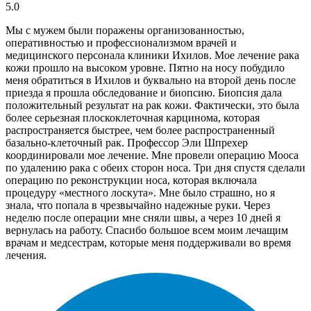
5.0
Мы с мужем были поражены организованностью,
оперативностью и профессионализмом врачей и
медицинского персонала клиники Ихилов. Мое лечение рака
кожи прошло на высоком уровне. Пятно на носу побудило
меня обратиться в Ихилов и буквально на второй день после
приезда я прошла обследование и биопсию. Биопсия дала
положительный результат на рак кожи. Фактически, это была
более серьезная плоскоклеточная карцинома, которая
распространяется быстрее, чем более распространенный
базально-клеточный рак. Профессор Эли Шпрехер
координировали мое лечение. Мне провели операцию Мооса
по удалению рака с обеих сторон носа. Три дня спустя сделали
операцию по реконструкции носа, которая включала
процедуру «местного лоскута». Мне было страшно, но я
знала, что попала в чрезвычайно надежные руки. Через
неделю после операции мне сняли швы, а через 10 дней я
вернулась на работу. Спасибо большое всем моим лечащим
врачам и медсестрам, которые меня поддерживали во время
лечения.