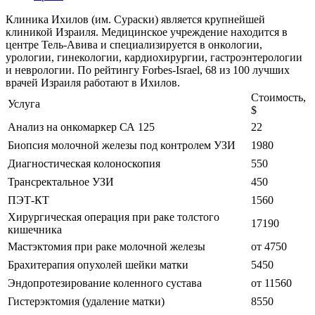
Клиника Ихилов (им. Сураски) является крупнейшей
клиникой Израиля. Медицинское учреждение находится в
центре Тель-Авива и специализируется в онкологии,
урологии, гинекологии, кардиохирургии, гастроэнтерологии
и неврологии. По рейтингу Forbes-Israel, 68 из 100 лучших
врачей Израиля работают в Ихилов.
Стоимость,
Услуга
$
Анализ на онкомаркер СА 125
22
Биопсия молочной железы под контролем УЗИ
1980
Диагностическая колоноскопия
550
Трансректальное УЗИ
450
ПЭТ-КТ
1560
Хирургическая операция при раке толстого
17190
кишечника
Мастэктомия при раке молочной железы
от 4750
Брахитерапия опухолей шейки матки
5450
Эндопротезирование коленного сустава
от 11560
Гистерэктомия (удаление матки)
8550