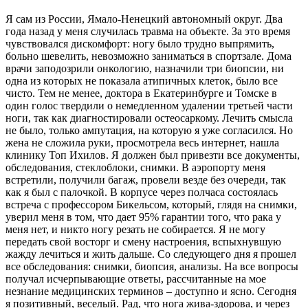
Я сам из России, Ямало-Ненецкий автономный округ. Два
года назад у меня случилась травма на объекте. За это время
чувствовался дискомфорт: ногу было трудно выпрямить,
больно шевелить, невозможно заниматься в спортзале. Дома
врачи заподозрили онкологию, назначили три биопсии, ни
одна из которых не показала атипичных клеток, было все
чисто. Тем не менее, доктора в Екатеринбурге и Томске в
один голос твердили о немедленном удалении третьей части
ноги, так как диагностировали остеосаркому. Лечить смысла
не было, только ампутация, на которую я уже согласился. Но
жена не сложила руки, просмотрела весь интернет, нашла
клинику Топ Ихилов. Я должен был привезти все документы,
обследования, стеклоблоки, снимки. В аэропорту меня
встретили, получили багаж, провели везде без очереди, так
как я был с палочкой. В корпусе через полчаса состоялась
встреча с профессором Бикельсом, который, глядя на снимки,
уверил меня в том, что дает 95% гарантии того, что рака у
меня нет, и никто ногу резать не собирается. Я не могу
передать свой восторг и смену настроения, вспыхнувшую
жажду лечиться и жить дальше. Со следующего дня я прошел
все обследования: снимки, биопсия, анализы. На все вопросы
получал исчерпывающие ответы, рассчитанные на мое
незнание медицинских терминов – доступно и ясно. Сегодня
я позитивный, веселый. Рад, что нога жива-здорова, и через